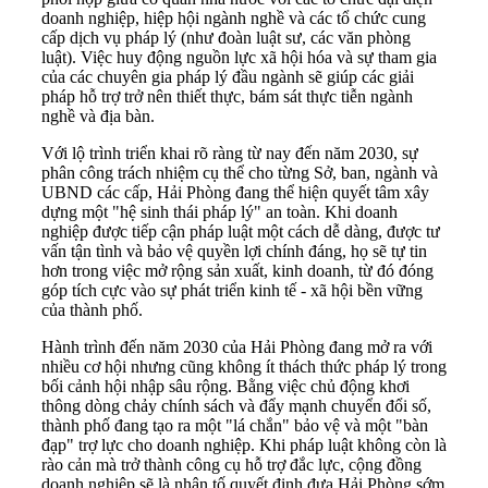
doanh nghiệp, hiệp hội ngành nghề và các tổ chức cung
cấp dịch vụ pháp lý (như đoàn luật sư, các văn phòng
luật). Việc huy động nguồn lực xã hội hóa và sự tham gia
của các chuyên gia pháp lý đầu ngành sẽ giúp các giải
pháp hỗ trợ trở nên thiết thực, bám sát thực tiễn ngành
nghề và địa bàn.
Với lộ trình triển khai rõ ràng từ nay đến năm 2030, sự
phân công trách nhiệm cụ thể cho từng Sở, ban, ngành và
UBND các cấp, Hải Phòng đang thể hiện quyết tâm xây
dựng một "hệ sinh thái pháp lý" an toàn. Khi doanh
nghiệp được tiếp cận pháp luật một cách dễ dàng, được tư
vấn tận tình và bảo vệ quyền lợi chính đáng, họ sẽ tự tin
hơn trong việc mở rộng sản xuất, kinh doanh, từ đó đóng
góp tích cực vào sự phát triển kinh tế - xã hội bền vững
của thành phố.
Hành trình đến năm 2030 của Hải Phòng đang mở ra với
nhiều cơ hội nhưng cũng không ít thách thức pháp lý trong
bối cảnh hội nhập sâu rộng. Bằng việc chủ động khơi
thông dòng chảy chính sách và đẩy mạnh chuyển đổi số,
thành phố đang tạo ra một "lá chắn" bảo vệ và một "bàn
đạp" trợ lực cho doanh nghiệp. Khi pháp luật không còn là
rào cản mà trở thành công cụ hỗ trợ đắc lực, cộng đồng
doanh nghiệp sẽ là nhân tố quyết định đưa Hải Phòng sớm