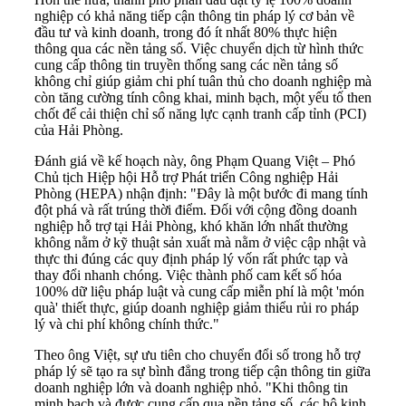
nghiệp có khả năng tiếp cận thông tin pháp lý cơ bản về
đầu tư và kinh doanh, trong đó ít nhất 80% thực hiện
thông qua các nền tảng số. Việc chuyển dịch từ hình thức
cung cấp thông tin truyền thống sang các nền tảng số
không chỉ giúp giảm chi phí tuân thủ cho doanh nghiệp mà
còn tăng cường tính công khai, minh bạch, một yếu tố then
chốt để cải thiện chỉ số năng lực cạnh tranh cấp tỉnh (PCI)
của Hải Phòng.
Đánh giá về kế hoạch này, ông Phạm Quang Việt – Phó
Chủ tịch Hiệp hội Hỗ trợ Phát triển Công nghiệp Hải
Phòng (HEPA) nhận định: "Đây là một bước đi mang tính
đột phá và rất trúng thời điểm. Đối với cộng đồng doanh
nghiệp hỗ trợ tại Hải Phòng, khó khăn lớn nhất thường
không nằm ở kỹ thuật sản xuất mà nằm ở việc cập nhật và
thực thi đúng các quy định pháp lý vốn rất phức tạp và
thay đổi nhanh chóng. Việc thành phố cam kết số hóa
100% dữ liệu pháp luật và cung cấp miễn phí là một 'món
quà' thiết thực, giúp doanh nghiệp giảm thiểu rủi ro pháp
lý và chi phí không chính thức."
Theo ông Việt, sự ưu tiên cho chuyển đổi số trong hỗ trợ
pháp lý sẽ tạo ra sự bình đẳng trong tiếp cận thông tin giữa
doanh nghiệp lớn và doanh nghiệp nhỏ. "Khi thông tin
minh bạch và được cung cấp qua nền tảng số, các hộ kinh