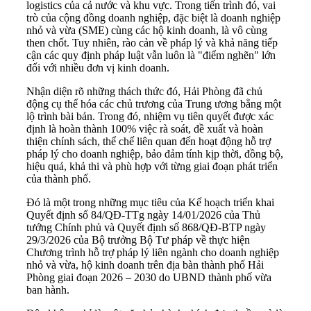
logistics của cả nước và khu vực. Trong tiến trình đó, vai
trò của cộng đồng doanh nghiệp, đặc biệt là doanh nghiệp
nhỏ và vừa (SME) cùng các hộ kinh doanh, là vô cùng
then chốt. Tuy nhiên, rào cản về pháp lý và khả năng tiếp
cận các quy định pháp luật vẫn luôn là "điểm nghẽn" lớn
đối với nhiều đơn vị kinh doanh.
Nhận diện rõ những thách thức đó, Hải Phòng đã chủ
động cụ thể hóa các chủ trương của Trung ương bằng một
lộ trình bài bản. Trong đó, nhiệm vụ tiên quyết được xác
định là hoàn thành 100% việc rà soát, đề xuất và hoàn
thiện chính sách, thể chế liên quan đến hoạt động hỗ trợ
pháp lý cho doanh nghiệp, bảo đảm tính kịp thời, đồng bộ,
hiệu quả, khả thi và phù hợp với từng giai đoạn phát triển
của thành phố.
Đó là một trong những mục tiêu của Kế hoạch triển khai
Quyết định số 84/QĐ-TTg ngày 14/01/2026 của Thủ
tướng Chính phủ và Quyết định số 868/QĐ-BTP ngày
29/3/2026 của Bộ trưởng Bộ Tư pháp về thực hiện
Chương trình hỗ trợ pháp lý liên ngành cho doanh nghiệp
nhỏ và vừa, hộ kinh doanh trên địa bàn thành phố Hải
Phòng giai đoạn 2026 – 2030 do UBND thành phố vừa
ban hành.