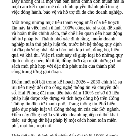
Đây không chỉ là một văn bản hành chính đơn thuần mà là
một cam kết mạnh mẽ của chính quyền thành phố trong
việc đồng hành, bảo vệ và hỗ trợ tối đa cho doanh nghiệp.
Một trong những mục tiêu tham vọng nhất của kế hoạch
lần này là việc hoàn thành 100% công tác rà soát, đề xuất
và hoàn thiện chính sách, thể chế liên quan đến hoạt động
hỗ trợ pháp lý. Thành phố xác định rằng, muốn doanh
nghiệp tuân thủ pháp luật tốt, trước hết hệ thống quy định
tại địa phương phải đảm bảo tính kịp thời, đồng bộ, hiệu
quả và khả thi. Việc rà soát này sẽ giúp loại bỏ những quy
định chồng chéo, lỗi thời, đồng thời cập nhật những chính
sách mới phù hợp với đặc thù phát triển của thành phố
cảng trong từng giai đoạn.
Điểm mới nổi bật trong kế hoạch 2026 – 2030 chính là sự
ưu tiên tuyệt đối cho công nghệ thông tin và chuyển đổi
số. Hải Phòng đặt mục tiêu bảo đảm 100% cơ sở dữ liệu
pháp luật được xây dựng và tích hợp đồng bộ trên Cổng
Thông tin điện tử thành phố, Trang thông tin Phổ biến,
giáo dục pháp luật và Cổng thông tin của các Sở, ngành.
Điều này đồng nghĩa với việc doanh nghiệp có thể khai
thác, sử dụng dữ liệu pháp lý một cách hoàn toàn miễn
phí, mọi lúc, mọi nơi.
Hơn thế nữa, thành phố phấn đấu đạt tỷ lệ 100% doanh