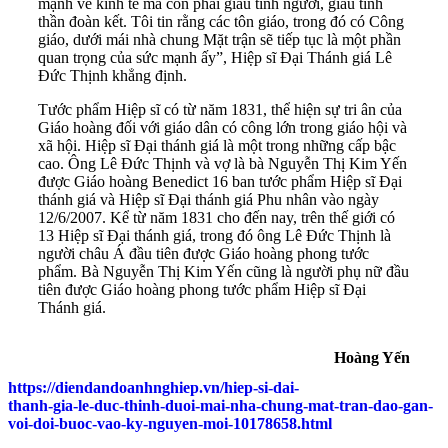
mạnh về kinh tế mà còn phải giàu tình người, giàu tinh
thần đoàn kết. Tôi tin rằng các tôn giáo, trong đó có Công
giáo, dưới mái nhà chung Mặt trận sẽ tiếp tục là một phần
quan trọng của sức mạnh ấy”, Hiệp sĩ Đại Thánh giá Lê
Đức Thịnh khẳng định.
Tước phẩm Hiệp sĩ có từ năm 1831, thể hiện sự tri ân của
Giáo hoàng đối với giáo dân có công lớn trong giáo hội và
xã hội. Hiệp sĩ Đại thánh giá là một trong những cấp bậc
cao. Ông Lê Đức Thịnh và vợ là bà Nguyễn Thị Kim Yến
được Giáo hoàng Benedict 16 ban tước phẩm Hiệp sĩ Đại
thánh giá và Hiệp sĩ Đại thánh giá Phu nhân vào ngày
12/6/2007. Kể từ năm 1831 cho đến nay, trên thế giới có
13 Hiệp sĩ Đại thánh giá, trong đó ông Lê Đức Thịnh là
người châu Á đầu tiên được Giáo hoàng phong tước
phẩm. Bà Nguyễn Thị Kim Yến cũng là người phụ nữ đầu
tiên được Giáo hoàng phong tước phẩm Hiệp sĩ Đại
Thánh giá.
Hoàng Yến
https://diendandoanhnghiep.vn/hiep-si-dai-
thanh-gia-le-duc-thinh-duoi-mai-nha-chung-mat-tran-dao-gan-
voi-doi-buoc-vao-ky-nguyen-moi-10178658.html