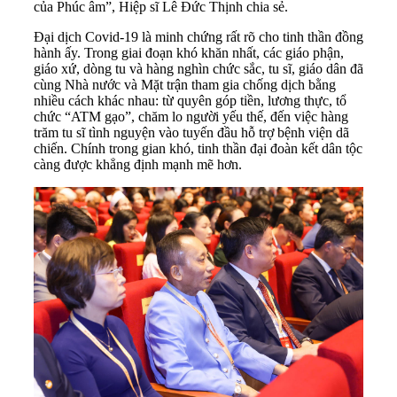
của Phúc âm”, Hiệp sĩ Lê Đức Thịnh chia sẻ.
Đại dịch Covid-19 là minh chứng rất rõ cho tinh thần đồng
hành ấy. Trong giai đoạn khó khăn nhất, các giáo phận,
giáo xứ, dòng tu và hàng nghìn chức sắc, tu sĩ, giáo dân đã
cùng Nhà nước và Mặt trận tham gia chống dịch bằng
nhiều cách khác nhau: từ quyên góp tiền, lương thực, tổ
chức “ATM gạo”, chăm lo người yếu thế, đến việc hàng
trăm tu sĩ tình nguyện vào tuyến đầu hỗ trợ bệnh viện dã
chiến. Chính trong gian khó, tinh thần đại đoàn kết dân tộc
càng được khẳng định mạnh mẽ hơn.