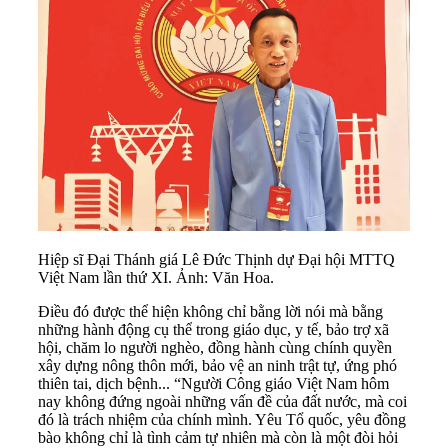
Hiệp sĩ Đại Thánh giá Lê Đức Thịnh dự Đại hội MTTQ
Việt Nam lần thứ XI. Ảnh: Văn Hoa.
Điều đó được thể hiện không chỉ bằng lời nói mà bằng
những hành động cụ thể trong giáo dục, y tế, bảo trợ xã
hội, chăm lo người nghèo, đồng hành cùng chính quyền
xây dựng nông thôn mới, bảo vệ an ninh trật tự, ứng phó
thiên tai, dịch bệnh... “Người Công giáo Việt Nam hôm
nay không đứng ngoài những vấn đề của đất nước, mà coi
đó là trách nhiệm của chính mình. Yêu Tổ quốc, yêu đồng
bào không chỉ là tình cảm tự nhiên mà còn là một đòi hỏi