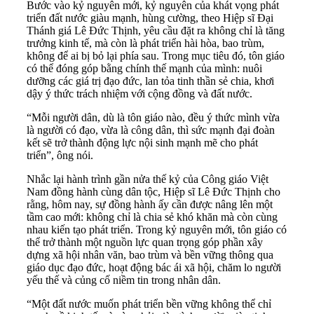
Bước vào kỷ nguyên mới, kỷ nguyên của khát vọng phát
triển đất nước giàu mạnh, hùng cường, theo Hiệp sĩ Đại
Thánh giá Lê Đức Thịnh, yêu cầu đặt ra không chỉ là tăng
trưởng kinh tế, mà còn là phát triển hài hòa, bao trùm,
không để ai bị bỏ lại phía sau. Trong mục tiêu đó, tôn giáo
có thể đóng góp bằng chính thế mạnh của mình: nuôi
dưỡng các giá trị đạo đức, lan tỏa tinh thần sẻ chia, khơi
dậy ý thức trách nhiệm với cộng đồng và đất nước.
“Mỗi người dân, dù là tôn giáo nào, đều ý thức mình vừa
là người có đạo, vừa là công dân, thì sức mạnh đại đoàn
kết sẽ trở thành động lực nội sinh mạnh mẽ cho phát
triển”, ông nói.
Nhắc lại hành trình gần nửa thế kỷ của Công giáo Việt
Nam đồng hành cùng dân tộc, Hiệp sĩ Lê Đức Thịnh cho
rằng, hôm nay, sự đồng hành ấy cần được nâng lên một
tầm cao mới: không chỉ là chia sẻ khó khăn mà còn cùng
nhau kiến tạo phát triển. Trong kỷ nguyên mới, tôn giáo có
thể trở thành một nguồn lực quan trọng góp phần xây
dựng xã hội nhân văn, bao trùm và bền vững thông qua
giáo dục đạo đức, hoạt động bác ái xã hội, chăm lo người
yếu thế và củng cố niềm tin trong nhân dân.
“Một đất nước muốn phát triển bền vững không thể chỉ