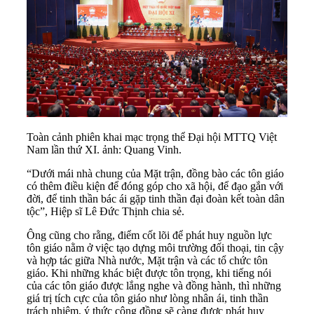
Toàn cảnh phiên khai mạc trọng thể Đại hội MTTQ Việt
Nam lần thứ XI. ảnh: Quang Vinh.
“Dưới mái nhà chung của Mặt trận, đồng bào các tôn giáo
có thêm điều kiện để đóng góp cho xã hội, để đạo gắn với
đời, để tinh thần bác ái gặp tinh thần đại đoàn kết toàn dân
tộc”, Hiệp sĩ Lê Đức Thịnh chia sẻ.
Ông cũng cho rằng, điểm cốt lõi để phát huy nguồn lực
tôn giáo nằm ở việc tạo dựng môi trường đối thoại, tin cậy
và hợp tác giữa Nhà nước, Mặt trận và các tổ chức tôn
giáo. Khi những khác biệt được tôn trọng, khi tiếng nói
của các tôn giáo được lắng nghe và đồng hành, thì những
giá trị tích cực của tôn giáo như lòng nhân ái, tinh thần
trách nhiệm, ý thức cộng đồng sẽ càng được phát huy