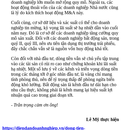
doanh nghiệp lớn muốn mở rộng quy mô. Ngoài ra, các
hoạt động thoái vốn của các doanh nghiệp Nhà nước cũng
là lý do kích thích hoạt động M&A này.
Cuối cùng, cơ sở dữ liệu và xác suất có thể cho doanh
nghiệp tin mừng, kỳ vọng lãi suất sẽ hạ nhiệt dần vào cuối
năm nay. Đó là cơ sở để các doanh nghiệp tăng cường quy
mô sản xuất. Đối với các doanh nghiệp bất động sản, trong
quý II, quý III, nên ưu tiên tận dụng thị trường trái phiếu,
đây chắc chắn vẫn sẽ là nguồn vốn huy động khá tốt.
Còn đối với nhà đầu tư, dòng tiền vẫn sẽ chủ yếu tập trung
vào các tài sản có rủi ro cao như chứng khoán khi lãi suất
hạ nhiệt. Một số lưu ý về các kênh và triển vọng dòng tiền
trong các tháng tới ở góc nhìn đầu tư, là vàng chỉ mang
tính phòng thủ, nên để tỷ trọng thấp để phòng ngừa biến
động khó lường. Bất động sản là kênh đầu tư dài hạn cho
nhu cầu thực, không phải là kênh mang lại hiệu suất lợi
nhuận quá cao trong giai đoạn tới.
-
Trân trọng cảm ơn ông
!
Lê Mỹ thực hiện
https://diendandoanhnghiep.vn/dong-tien-