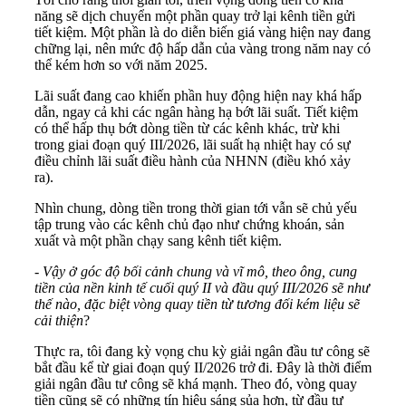
năng sẽ dịch chuyển một phần quay trở lại kênh tiền gửi
tiết kiệm. Một phần là do diễn biến giá vàng hiện nay đang
chững lại, nên mức độ hấp dẫn của vàng trong năm nay có
thể kém hơn so với năm 2025.
Lãi suất đang cao khiến phần huy động hiện nay khá hấp
dẫn, ngay cả khi các ngân hàng hạ bớt lãi suất. Tiết kiệm
có thể hấp thụ bớt dòng tiền từ các kênh khác, trừ khi
trong giai đoạn quý III/2026, lãi suất hạ nhiệt hay có sự
điều chỉnh lãi suất điều hành của NHNN (điều khó xảy
ra).
Nhìn chung, dòng tiền trong thời gian tới vẫn sẽ chủ yếu
tập trung vào các kênh chủ đạo như chứng khoán, sản
xuất và một phần chạy sang kênh tiết kiệm.
-
Vậy ở góc độ bối cảnh chung và vĩ mô, theo ông, cung
tiền của nền kinh tế cuối quý II và đầu quý III/2026 sẽ như
thế nào, đặc biệt vòng quay tiền từ tương đối kém liệu sẽ
cải thiện
?
Thực ra, tôi đang kỳ vọng chu kỳ giải ngân đầu tư công sẽ
bắt đầu kể từ giai đoạn quý II/2026 trở đi. Đây là thời điểm
giải ngân đầu tư công sẽ khá mạnh. Theo đó, vòng quay
tiền cũng sẽ có những tín hiệu sáng sủa hơn, từ đầu tư