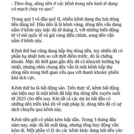
-
Theo ông, dòng tiền ở các kênh trong nền kinh tế đang
có mạch chảy ra sao?
Trong quý I và đầu quý II, nhiều kênh đang thu hút dòng
tiền đáng kể. Đầu tiên là là kênh vàng, dòng tiền vẫn đang
nằm ở kênh này mặc dù từ tháng 3, với những biến động
từ vĩ mô quốc tế và giá vàng điều chỉnh, song tiền vẫn
nằm ở kênh này.
Kênh thứ hai cũng đang hấp thụ dòng tiền, tuy nhiên đã có
phần hạ nhiệt hơn so với thời điểm trước, đó là chứng
khoán. Mặc dù thời gian gần đây đã có khuynh hướng hạ
nhiệt, nhưng nhìn chung đây vẫn là một kênh hấp thụ
dòng tiền trong thời gian vừa qua với thanh khoản/ phiên
khá tích cực.
Kênh thứ ba là bất động sản. Trên thực tế, kênh bất động
sản hiện nay là một kênh đã hấp thụ dòng tiền xuyên suốt
từ 2025 cho đến nay. Khi tất cả các dự án bắt đầu có
những tiến triển khá tốt về mặt pháp lý, dòng tiền đã có sự
dịch chuyển qua kênh này.
Kênh tiền gửi có phần kém hấp dẫn. Trong 3 tháng đầu
năm nay, mặc dù lãi suất tăng, nhưng tổng huy động vẫn
kém đi. Một phần vì lý do các kênh khác đang hút tiền vào