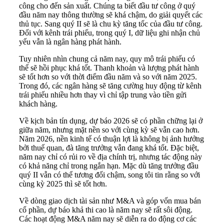
công cho đến sản xuất. Chúng ta biết đầu tư công ở quý
đầu năm nay thông thường sẽ khá chậm, do giải quyết các
thủ tục. Sang quý II sẽ là chu kỳ tăng tốc của đầu tư công.
Đối với kênh trái phiếu, trong quý I, dữ liệu ghi nhận chủ
yếu vẫn là ngân hàng phát hành.
Tuy nhiên nhìn chung cả năm nay, quy mô trái phiếu có
thể sẽ hồi phục khá tốt. Thanh khoản và lượng phát hành
sẽ tốt hơn so với thời điểm đầu năm và so với năm 2025.
Trong đó, các ngân hàng sẽ tăng cường huy động từ kênh
trái phiếu nhiều hơn thay vì chỉ tập trung vào tiền gửi
khách hàng.
Về kịch bản tín dụng, dự báo 2026 sẽ có phần chững lại ở
giữa năm, nhưng mặt nền so với cùng kỳ sẽ vẫn cao hơn.
Năm 2026, nền kinh tế có thuận lợi là không bị ảnh hưởng
bởi thuế quan, đà tăng trưởng vẫn đang khá tốt. Đặc biệt,
năm nay chỉ có rủi ro về địa chính trị, nhưng tác động này
có khả năng chỉ trong ngắn hạn. Mặc dù tăng trưởng đầu
quý II vẫn có thể tương đối chậm, song tôi tin rằng so với
cùng kỳ 2025 thì sẽ tốt hơn.
Về dòng giao dịch tài sản như M&A và góp vốn mua bán
cổ phần, dự báo khả thi cao là năm nay sẽ rất sôi động.
Các hoạt động M&A năm nay sẽ diễn ra do động cơ các