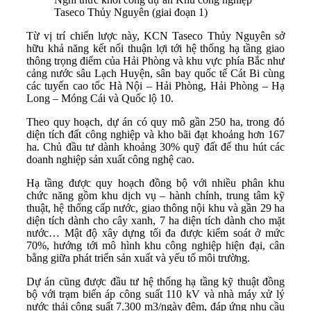
Taseco Thủy Nguyên (giai đoạn 1)
Từ vị trí chiến lược này, KCN Taseco Thủy Nguyên sở
hữu khả năng kết nối thuận lợi tới hệ thống hạ tầng giao
thông trọng điểm của Hải Phòng và khu vực phía Bắc như
cảng nước sâu Lạch Huyện, sân bay quốc tế Cát Bi cùng
các tuyến cao tốc Hà Nội – Hải Phòng, Hải Phòng – Hạ
Long – Móng Cái và Quốc lộ 10.
Theo quy hoạch, dự án có quy mô gần 250 ha, trong đó
diện tích đất công nghiệp và kho bãi đạt khoảng hơn 167
ha. Chủ đầu tư dành khoảng 30% quỹ đất để thu hút các
doanh nghiệp sản xuất công nghệ cao.
Hạ tầng được quy hoạch đồng bộ với nhiều phân khu
chức năng gồm khu dịch vụ – hành chính, trung tâm kỹ
thuật, hệ thống cấp nước, giao thông nội khu và gần 29 ha
diện tích dành cho cây xanh, 7 ha diện tích dành cho mặt
nước… Mật độ xây dựng tối đa được kiểm soát ở mức
70%, hướng tới mô hình khu công nghiệp hiện đại, cân
bằng giữa phát triển sản xuất và yếu tố môi trường.
Dự án cũng được đầu tư hệ thống hạ tầng kỹ thuật đồng
bộ với trạm biến áp công suất 110 kV và nhà máy xử lý
nước thải công suất 7.300 m3/ngày đêm, đáp ứng nhu cầu