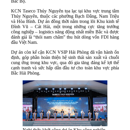
Bắc Bộ.
KCN Taseco Thủy Nguyên tọa lạc tại khu vực trung tâm
Thủy Nguyên, thuộc các phường Bạch Đằng, Nam Triệu
và Hòa Bình. Dự án đồng thời nằm trong lõi Khu kinh tế
Đình Vũ – Cát Hải, một trong những cực tăng trưởng
công nghiệp – logistics năng động nhất miền Bắc và được
đánh giá là “thỏi nam châm” thu hút dòng vốn FDI hàng
đầu Việt Nam.
Dự án còn kế cận KCN VSIP Hải Phòng đã vận hành ổn
định, góp phần hoàn thiện hệ sinh thái sản xuất và chuỗi
cung ứng trong khu vực, qua đó gia tăng đáng kể lợi thế
cạnh tranh và sức hấp dẫn đầu tư cho toàn khu vực phía
Bắc Hải Phòng.
Nghi thức khởi công dự án Khu công nghiệp