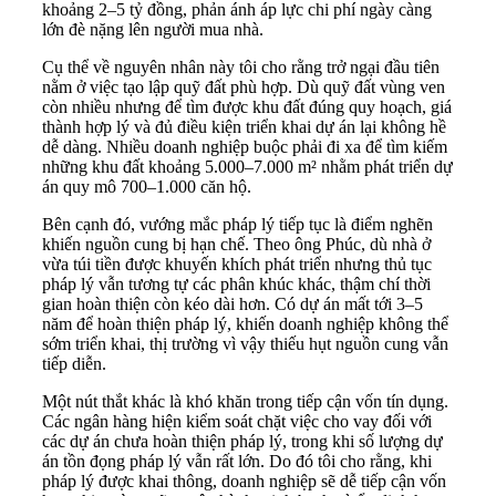
khoảng 2–5 tỷ đồng, phản ánh áp lực chi phí ngày càng
lớn đè nặng lên người mua nhà.
Cụ thể về nguyên nhân này tôi cho rằng trở ngại đầu tiên
nằm ở việc tạo lập quỹ đất phù hợp. Dù quỹ đất vùng ven
còn nhiều nhưng để tìm được khu đất đúng quy hoạch, giá
thành hợp lý và đủ điều kiện triển khai dự án lại không hề
dễ dàng. Nhiều doanh nghiệp buộc phải đi xa để tìm kiếm
những khu đất khoảng 5.000–7.000 m² nhằm phát triển dự
án quy mô 700–1.000 căn hộ.
Bên cạnh đó, vướng mắc pháp lý tiếp tục là điểm nghẽn
khiến nguồn cung bị hạn chế. Theo ông Phúc, dù nhà ở
vừa túi tiền được khuyến khích phát triển nhưng thủ tục
pháp lý vẫn tương tự các phân khúc khác, thậm chí thời
gian hoàn thiện còn kéo dài hơn. Có dự án mất tới 3–5
năm để hoàn thiện pháp lý, khiến doanh nghiệp không thể
sớm triển khai, thị trường vì vậy thiếu hụt nguồn cung vẫn
tiếp diễn.
Một nút thắt khác là khó khăn trong tiếp cận vốn tín dụng.
Các ngân hàng hiện kiểm soát chặt việc cho vay đối với
các dự án chưa hoàn thiện pháp lý, trong khi số lượng dự
án tồn đọng pháp lý vẫn rất lớn. Do đó tôi cho rằng, khi
pháp lý được khai thông, doanh nghiệp sẽ dễ tiếp cận vốn