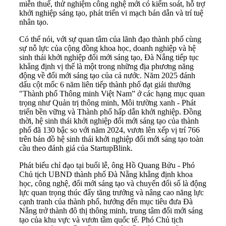
miễn thuế, thử nghiệm công nghệ mới có kiểm soát, hỗ trợ
khởi nghiệp sáng tạo, phát triển vi mạch bán dẫn và trí tuệ
nhân tạo.
Có thể nói, với sự quan tâm của lãnh đạo thành phố cùng
sự nỗ lực của cộng đồng khoa học, doanh nghiệp và hệ
sinh thái khởi nghiệp đổi mới sáng tạo, Đà Nẵng tiếp tục
khẳng định vị thế là một trong những địa phương năng
động về đổi mới sáng tạo của cả nước. Năm 2025 đánh
dấu cột mốc 6 năm liên tiếp thành phố đạt giải thưởng
"Thành phố Thông minh Việt Nam” ở các hạng mục quan
trọng như Quản trị thông minh, Môi trường xanh - Phát
triển bền vững và Thành phố hấp dẫn khởi nghiệp. Đồng
thời, hệ sinh thái khởi nghiệp đổi mới sáng tạo của thành
phố đã 130 bậc so với năm 2024, vươn lên xếp vị trí 766
trên bản đồ hệ sinh thái khởi nghiệp đổi mới sáng tạo toàn
cầu theo đánh giá của StartupBlink.
Phát biểu chỉ đạo tại buổi lễ, ông Hồ Quang Bửu - Phó
Chủ tịch UBND thành phố Đà Nẵng khẳng định khoa
học, công nghệ, đổi mới sáng tạo và chuyển đổi số là động
lực quan trọng thúc đẩy tăng trưởng và nâng cao năng lực
cạnh tranh của thành phố, hướng đến mục tiêu đưa Đà
Nẵng trở thành đô thị thông minh, trung tâm đổi mới sáng
tạo của khu vực và vươn tầm quốc tế. Phó Chủ tịch