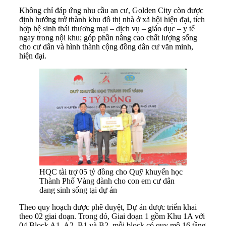
Không chỉ đáp ứng nhu cầu an cư, Golden City còn được
định hướng trở thành khu đô thị nhà ở xã hội hiện đại, tích
hợp hệ sinh thái thương mại – dịch vụ – giáo dục – y tế
ngay trong nội khu; góp phần nâng cao chất lượng sống
cho cư dân và hình thành cộng đồng dân cư văn minh,
hiện đại.
HQC tài trợ 05 tỷ đồng cho Quỹ khuyến học
Thành Phố Vàng dành cho con em cư dân
đang sinh sống tại dự án
Theo quy hoạch được phê duyệt, Dự án được triển khai
theo 02 giai đoạn. Trong đó, Giai đoạn 1 gồm Khu 1A với
04 Block A1, A2, B1 và B2, mỗi block có quy mô 16 tầng