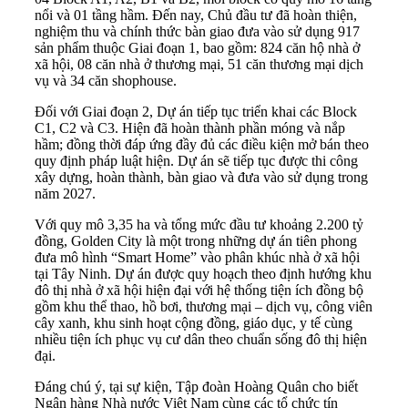
nổi và 01 tầng hầm. Đến nay, Chủ đầu tư đã hoàn thiện,
nghiệm thu và chính thức bàn giao đưa vào sử dụng 917
sản phẩm thuộc Giai đoạn 1, bao gồm: 824 căn hộ nhà ở
xã hội, 08 căn nhà ở thương mại, 51 căn thương mại dịch
vụ và 34 căn shophouse.
Đối với Giai đoạn 2, Dự án tiếp tục triển khai các Block
C1, C2 và C3. Hiện đã hoàn thành phần móng và nắp
hầm; đồng thời đáp ứng đầy đủ các điều kiện mở bán theo
quy định pháp luật hiện. Dự án sẽ tiếp tục được thi công
xây dựng, hoàn thành, bàn giao và đưa vào sử dụng trong
năm 2027.
Với quy mô 3,35 ha và tổng mức đầu tư khoảng 2.200 tỷ
đồng, Golden City là một trong những dự án tiên phong
đưa mô hình “Smart Home” vào phân khúc nhà ở xã hội
tại Tây Ninh. Dự án được quy hoạch theo định hướng khu
đô thị nhà ở xã hội hiện đại với hệ thống tiện ích đồng bộ
gồm khu thể thao, hồ bơi, thương mại – dịch vụ, công viên
cây xanh, khu sinh hoạt cộng đồng, giáo dục, y tế cùng
nhiều tiện ích phục vụ cư dân theo chuẩn sống đô thị hiện
đại.
Đáng chú ý, tại sự kiện, Tập đoàn Hoàng Quân cho biết
Ngân hàng Nhà nước Việt Nam cùng các tổ chức tín