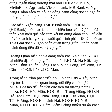
dụng, ngân hàng thương mại như HDBank, BIDV,
VietinBank, Agribank, Vietcombank, MB Bank và Ngân
hàng Chính sách xã hội đã đồng hành cùng doanh nghiệp
trong quá trình phát triển Dự án.
Đặc biệt, Ngân hàng TMCP Phát triển TP.HCM
(HDBank) – đối tác tài chính chiến lược của Dự án – đã
triển khai hiệu quả các cam kết tín dụng dành cho Chủ đầu
tư và khách hàng xuyên suốt quá trình phát triển Giai đoạn
1 và Giai đoạn 2, góp phần quan trọng giúp Dự án hoàn
thành đúng tiến độ và kỳ vọng đề ra.
Hoàng Quân hiện đã và đang triển khai 24 dự án NOXH
tại nhiều địa bàn trọng điểm như TP.HCM, Hà Nội, Tây
Ninh, Bình Thuận, Đồng Tháp, Vĩnh Long, Trà Vinh, TP.
Cần Thơ, Đắk Lắk và Cà Mau.
Trong hành trình phát triển đó, Golden City – Tây Ninh
tiếp tục là dấu mốc quan trọng, nối tiếp chuỗi dự án
NOXH đã tạo dấu ấn tích cực trên thị trường như HQC
Plaza, HQC Hóc Môn, HQC Bình Trưng Đông, NOXH
Hồ Học Lãm, HQC Nha Trang, HQC Trà Vinh, HQC
Tân Hương, NOXH Thành Hải, NOXH KCN Bình
Minh, NOXH KCN Hàm Kiệm I cùng nhiều dự án khác.