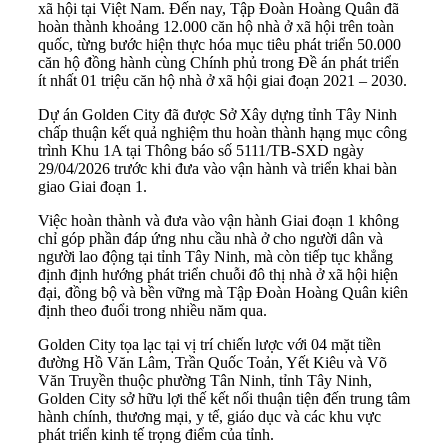
xã hội tại Việt Nam. Đến nay, Tập Đoàn Hoàng Quân đã
hoàn thành khoảng 12.000 căn hộ nhà ở xã hội trên toàn
quốc, từng bước hiện thực hóa mục tiêu phát triển 50.000
căn hộ đồng hành cùng Chính phủ trong Đề án phát triển
ít nhất 01 triệu căn hộ nhà ở xã hội giai đoạn 2021 – 2030.
Dự án Golden City đã được Sở Xây dựng tỉnh Tây Ninh
chấp thuận kết quả nghiệm thu hoàn thành hạng mục công
trình Khu 1A tại Thông báo số 5111/TB-SXD ngày
29/04/2026 trước khi đưa vào vận hành và triển khai bàn
giao Giai đoạn 1.
Việc hoàn thành và đưa vào vận hành Giai đoạn 1 không
chỉ góp phần đáp ứng nhu cầu nhà ở cho người dân và
người lao động tại tỉnh Tây Ninh, mà còn tiếp tục khẳng
định định hướng phát triển chuỗi đô thị nhà ở xã hội hiện
đại, đồng bộ và bền vững mà Tập Đoàn Hoàng Quân kiên
định theo đuổi trong nhiều năm qua.
Golden City tọa lạc tại vị trí chiến lược với 04 mặt tiền
đường Hồ Văn Lâm, Trần Quốc Toản, Yết Kiêu và Võ
Văn Truyền thuộc phường Tân Ninh, tỉnh Tây Ninh,
Golden City sở hữu lợi thế kết nối thuận tiện đến trung tâm
hành chính, thương mại, y tế, giáo dục và các khu vực
phát triển kinh tế trọng điểm của tỉnh.