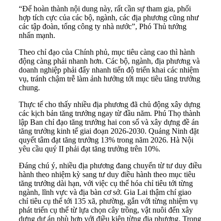
“Để hoàn thành nội dung này, rất cần sự tham gia, phối
hợp tích cực của các bộ, ngành, các địa phương cũng như
các tập đoàn, tổng công ty nhà nước”, Phó Thủ tướng
nhấn mạnh.
Theo chỉ đạo của Chính phủ, mục tiêu càng cao thì hành
động càng phải nhanh hơn. Các bộ, ngành, địa phương và
doanh nghiệp phải đẩy nhanh tiến độ triển khai các nhiệm
vụ, tránh chậm trễ làm ảnh hưởng tới mục tiêu tăng trưởng
chung.
Thực tế cho thấy nhiều địa phương đã chủ động xây dựng
các kịch bản tăng trưởng ngay từ đầu năm. Phú Thọ thành
lập Ban chỉ đạo tăng trưởng hai con số và xây dựng đề án
tăng trưởng kinh tế giai đoạn 2026-2030. Quảng Ninh đặt
quyết tâm đạt tăng trưởng 13% trong năm 2026. Hà Nội
yêu cầu quý II phải đạt tăng trưởng trên 10%.
Đáng chú ý, nhiều địa phương đang chuyển từ tư duy điều
hành theo nhiệm kỳ sang tư duy điều hành theo mục tiêu
tăng trưởng dài hạn, với việc cụ thể hóa chỉ tiêu tới từng
ngành, lĩnh vực và địa bàn cơ sở. Gia Lai thậm chí giao
chỉ tiêu cụ thể tới 135 xã, phường, gắn với từng nhiệm vụ
phát triển cụ thể từ lựa chọn cây trồng, vật nuôi đến xây
dựng dự án phù hợp với điều kiện từng địa phương. Trong