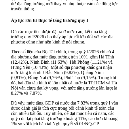
dư địa tăng trưởng mới thay vì phụ thuộc vào các động lực
truyền thống.
Áp lực lớn từ thực tế tăng trưởng quý I
Dù các mục tiêu được đặt ra ở mức cao, kết quả tăng
trưởng quý I/2026 cho thấy áp lực rất lớn đối với các địa
phương cũng như nền kinh tế nói chung.
Theo số liệu của Bộ Tài chính, trong quý I/2026 chỉ có 4
địa phương đạt mức tăng trưởng trên 10%, gồm Hà Tĩnh
(12,42%), Ninh Bình (11,63%), Hải Phòng (11,21%) và
Hưng Yên (10,43%). Một số địa phương khác ghi nhận
mức tăng khá như Bắc Ninh (9,82%), Quảng Ninh
(9,81%), Đồng Nai (9,76%), Phú Thọ (9,15%). Trong khi
đó, hai đầu tàu kinh tế lớn nhất cả nước là TP.HCM và Hà
Nội vẫn chưa đạt kỳ vọng, với mức tăng trưởng lần lượt là
8,27% và 7,87%.
Dù vậy, mức tăng GDP cả nước đạt 7,83% trong quý I vẫn
được đánh giá là tích cực trong bối cảnh kinh tế toàn cầu
còn nhiều bất ổn. Tuy nhiên, để đạt mục tiêu cả năm, các
quý còn lại phải tăng trưởng khoảng 11%, cao hơn khoảng
1% so với kịch bản tại Nghị quyết số 01/NQ-CP.