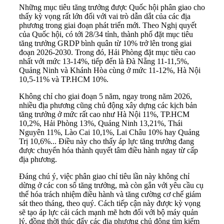
Những mục tiêu tăng trưởng được Quốc hội phân giao cho
thấy kỳ vọng rất lớn đối với vai trò dẫn dắt của các địa
phương trong giai đoạn phát triển mới. Theo Nghị quyết
của Quốc hội, có tới 28/34 tỉnh, thành phố đặt mục tiêu
tăng trưởng GRDP bình quân từ 10% trở lên trong giai
đoạn 2026-2030. Trong đó, Hải Phòng đặt mục tiêu cao
nhất với mức 13-14%, tiếp đến là Đà Nẵng 11-11,5%,
Quảng Ninh và Khánh Hòa cùng ở mức 11-12%, Hà Nội
10,5-11% và TP.HCM 10%.
Không chỉ cho giai đoạn 5 năm, ngay trong năm 2026,
nhiều địa phương cũng chủ động xây dựng các kịch bản
tăng trưởng ở mức rất cao như Hà Nội 11%, TP.HCM
10,2%, Hải Phòng 13%, Quảng Ninh 13,21%, Thái
Nguyên 11%, Lào Cai 10,1%, Lai Châu 10% hay Quảng
Trị 10,6%... Điều này cho thấy áp lực tăng trưởng đang
được chuyển hóa thành quyết tâm điều hành ngay từ cấp
địa phương.
Đáng chú ý, việc phân giao chỉ tiêu lần này không chỉ
dừng ở các con số tăng trưởng, mà còn gắn với yêu cầu cụ
thể hóa trách nhiệm điều hành và tăng cường cơ chế giám
sát theo tháng, theo quý. Cách tiếp cận này được kỳ vọng
sẽ tạo áp lực cải cách mạnh mẽ hơn đối với bộ máy quản
lý, đồng thời thúc đẩy các địa phương chủ động tìm kiếm