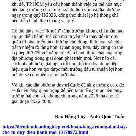
khi đó, TP.HCM yêu cầu hoàn thành việc cụ thể hóa mục
tiêu tăng trưởng cho từng ngành, lĩnh vực và địa phương
ngay trong quý II/2026, đồng thời thiết lập hệ thống chỉ
tiêu điều hành theo tháng và quý.
Có thể thấy, việc “khoán” tăng trưởng không chỉ nhằm tạo
áp lực điều hành, mà còn mở ra yêu cầu thay đổi tư duy
quản trị phát triển theo hướng chủ động, linh hoạt và chịu
trách nhiệm rõ ràng hơn. Quan trọng hơn, đây cũng có thể
là phép thử đối với năng lực điều hành thực chất của từng
địa phương trong giai đoạn phát triển mới. Nơi nào cải
cách nhanh hơn, giải ngân tốt hơn, hỗ trợ doanh nghiệp
hiệu quả hơn và tạo được môi trường đầu tư thuận lợi hơn,
nơi đó sẽ có nhiều cơ hội bứt phá.
Và khi các địa phương duy trì được đà tăng trưởng cao, đó
sẽ là nền tảng quan trọng để nền kinh tế đạt mục tiêu tăng
trưởng hai con số, không chỉ trong năm 2026 mà cho cả
giai đoạn 2026-2030.
Bài: Hằng Thy - Ảnh: Quốc Tuấn
https://diendandoanhnghiep.vn/khoan-tang-truong-don-bay-
cho-tu-duy-dieu-hanh-moi-10178972.html