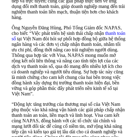
tiếp và trực tuyến; cùng các giải pháp thực tiễn về ứng
dụng đổi mới thanh toán, giúp doanh nghiệp mang đến trải
nghiệm thanh toán liền mạch, thuận tiện hơn cho khách
hàng.
Ông Nguyễn Đăng Hùng, Phó Tổng Giám đốc NAPAS,
cho biết: “Việc phát triển hệ sinh thái chấp nhận
thanh toán
số
tại Việt Nam đòi hỏi sự phối hợp đồng bộ giữa hệ thống
ngân hàng và các đơn vị chấp nhận thanh toán, nhằm tối
ưu chi phí, đồng thời nâng cao trải nghiệm người dùng.
Thông qua hợp tác với Visa, NAPAS mong muốn mở
rộng kết nối liên thông và nâng cao tính tiện lợi của các
dịch vụ thanh toán số, qua đó mang đến nhiều lợi ích cho
cả doanh nghiệp và người tiêu dùng. Sự hợp tác này cũng
là minh chứng cho cam kết chung của hai bên trong việc
đồng hành xây dựng thị trường thanh toán hiện đại, bền
vững và góp phần thúc đẩy phát triển nền kinh tế số tại
Việt Nam”.
“Động lực tăng trưởng của thương mại số của Việt Nam
phụ thuộc vào khả năng vận hành các giải pháp chấp nhận
thanh toán an toàn, liền mạch và linh hoạt. Visa cam kết
cùng NAPAS, đồng hành với các tổ chức tài chính và
mạng lưới đối tác để củng cố niềm tin, mở rộng khả năng
tiếp cận và kiến tạo giá trị lâu dài cho cả doanh nghiệp và