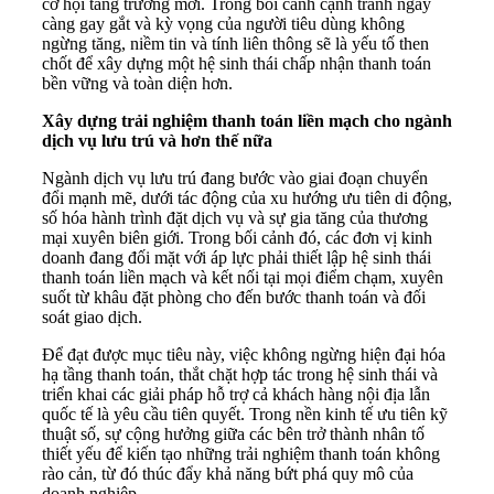
cơ hội tăng trưởng mới. Trong bối cảnh cạnh tranh ngày
càng gay gắt và kỳ vọng của người tiêu dùng không
ngừng tăng, niềm tin và tính liên thông sẽ là yếu tố then
chốt để xây dựng một hệ sinh thái chấp nhận thanh toán
bền vững và toàn diện hơn.
Xây dựng trải nghiệm thanh toán liền mạch cho ngành
dịch vụ lưu trú và hơn thế nữa
Ngành dịch vụ lưu trú đang bước vào giai đoạn chuyển
đổi mạnh mẽ, dưới tác động của xu hướng ưu tiên di động,
số hóa hành trình đặt dịch vụ và sự gia tăng của thương
mại xuyên biên giới. Trong bối cảnh đó, các đơn vị kinh
doanh đang đối mặt với áp lực phải thiết lập hệ sinh thái
thanh toán liền mạch và kết nối tại mọi điểm chạm, xuyên
suốt từ khâu đặt phòng cho đến bước thanh toán và đối
soát giao dịch.
Để đạt được mục tiêu này, việc không ngừng hiện đại hóa
hạ tầng thanh toán, thắt chặt hợp tác trong hệ sinh thái và
triển khai các giải pháp hỗ trợ cả khách hàng nội địa lẫn
quốc tế là yêu cầu tiên quyết. Trong nền kinh tế ưu tiên kỹ
thuật số, sự cộng hưởng giữa các bên trở thành nhân tố
thiết yếu để kiến tạo những trải nghiệm thanh toán không
rào cản, từ đó thúc đẩy khả năng bứt phá quy mô của
doanh nghiệp.