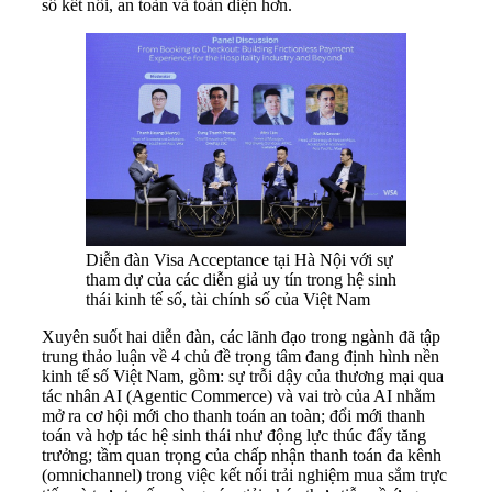
số kết nối, an toàn và toàn diện hơn.
Diễn đàn Visa Acceptance tại Hà Nội với sự
tham dự của các diễn giả uy tín trong hệ sinh
thái kinh tế số, tài chính số của Việt Nam
Xuyên suốt hai diễn đàn, các lãnh đạo trong ngành đã tập
trung thảo luận về 4 chủ đề trọng tâm đang định hình nền
kinh tế số Việt Nam, gồm: sự trỗi dậy của thương mại qua
tác nhân AI (Agentic Commerce) và vai trò của AI nhằm
mở ra cơ hội mới cho thanh toán an toàn; đổi mới thanh
toán và hợp tác hệ sinh thái như động lực thúc đẩy tăng
trưởng; tầm quan trọng của chấp nhận thanh toán đa kênh
(omnichannel) trong việc kết nối trải nghiệm mua sắm trực