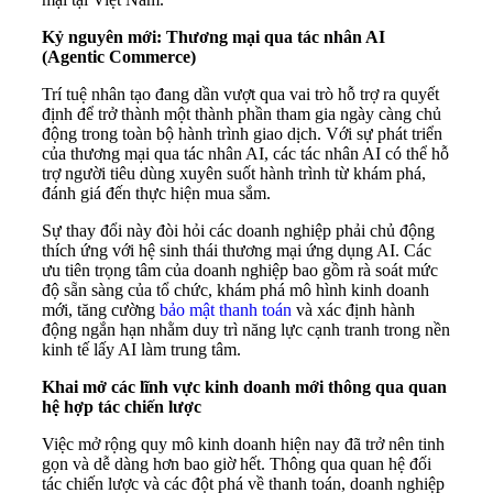
Kỷ nguyên mới: Thương mại qua tác nhân AI
(
A
gentic
C
ommerce)
Trí tuệ nhân tạo đang dần vượt qua vai trò hỗ trợ ra quyết
định để trở thành một thành phần tham gia ngày càng chủ
động trong toàn bộ hành trình giao dịch. Với sự phát triển
của thương mại qua tác nhân AI, các tác nhân AI có thể hỗ
trợ người tiêu dùng xuyên suốt hành trình từ khám phá,
đánh giá đến thực hiện mua sắm.
Sự thay đổi này đòi hỏi các doanh nghiệp phải chủ động
thích ứng với hệ sinh thái thương mại ứng dụng AI. Các
ưu tiên trọng tâm của doanh nghiệp bao gồm rà soát mức
độ sẵn sàng của tổ chức, khám phá mô hình kinh doanh
mới, tăng cường
bảo mật thanh toán
và xác định hành
động ngắn hạn nhằm duy trì năng lực cạnh tranh trong nền
kinh tế lấy AI làm trung tâm.
Khai mở các lĩnh vực kinh doanh mới thông qua quan
hệ hợp tác chiến lược
Việc mở rộng quy mô kinh doanh hiện nay đã trở nên tinh
gọn và dễ dàng hơn bao giờ hết. Thông qua quan hệ đối
tác chiến lược và các đột phá về thanh toán, doanh nghiệp