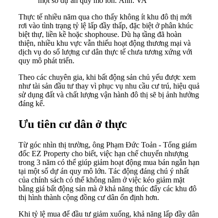
một số dự án quy mô lớn. Ảnh: VA
Thực tế nhiều năm qua cho thấy không ít khu đô thị mới
rơi vào tình trạng tỷ lệ lấp đầy thấp, đặc biệt ở phân khúc
biệt thự, liền kề hoặc shophouse. Dù hạ tầng đã hoàn
thiện, nhiều khu vực vẫn thiếu hoạt động thương mại và
dịch vụ do số lượng cư dân thực tế chưa tương xứng với
quy mô phát triển.
Theo các chuyên gia, khi bất động sản chủ yếu được xem
như tài sản đầu tư thay vì phục vụ nhu cầu cư trú, hiệu quả
sử dụng đất và chất lượng vận hành đô thị sẽ bị ảnh hưởng
đáng kể.
Ưu tiên cư dân ở thực
Từ góc nhìn thị trường, ông Phạm Đức Toản - Tổng giám
đốc EZ Property cho biết, việc hạn chế chuyển nhượng
trong 3 năm có thể giúp giảm hoạt động mua bán ngắn hạn
tại một số dự án quy mô lớn. Tác động đáng chú ý nhất
của chính sách có thể không nằm ở việc kéo giảm mặt
bằng giá bất động sản mà ở khả năng thúc đẩy các khu đô
thị hình thành cộng đồng cư dân ổn định hơn.
Khi tỷ lệ mua để đầu tư giảm xuống, khả năng lấp đầy dân