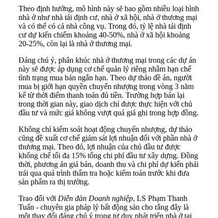
Theo định hướng, mô hình này sẽ bao gồm nhiều loại hình
nhà ở như nhà tái định cư, nhà ở xã hội, nhà ở thương mại
và có thể có cả nhà công vụ. Trong đó, tỷ lệ nhà tái định
cư dự kiến chiếm khoảng 40-50%, nhà ở xã hội khoảng
20-25%, còn lại là nhà ở thương mại.
Đáng chú ý, phân khúc nhà ở thương mại trong các dự án
này sẽ được áp dụng cơ chế quản lý riêng nhằm hạn chế
tình trạng mua bán ngắn hạn. Theo dự thảo đề án, người
mua bị giới hạn quyền chuyển nhượng trong vòng 3 năm
kể từ thời điểm thanh toán đủ tiền. Trường hợp bán lại
trong thời gian này, giao dịch chỉ được thực hiện với chủ
đầu tư và mức giá không vượt quá giá ghi trong hợp đồng.
Không chỉ kiểm soát hoạt động chuyển nhượng, dự thảo
cũng đề xuất cơ chế giám sát lợi nhuận đối với phần nhà ở
thương mại. Theo đó, lợi nhuận của chủ đầu tư được
khống chế tối đa 15% tổng chi phí đầu tư xây dựng. Đồng
thời, phương án giá bán, doanh thu và chi phí dự kiến phải
trải qua quá trình thẩm tra hoặc kiểm toán trước khi đưa
sản phẩm ra thị trường.
Trao đổi với
Diễn đàn Doanh nghiệp
, LS Phạm Thanh
Tuấn - chuyên gia pháp lý bất động sản cho rằng đây là
một thay đổi đáng chú ý trong tư duy phát triển nhà ở tại