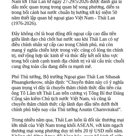
Nam tới Thái Lan từ ngày 27-29/5/2026 được đánh giá là
dấu mốc quan trọng trong quan hệ song phương, diễn ra
trong bối cảnh hai nước chuẩn bị hướng tới kỷ niệm 50
năm thiết lập quan hệ ngoại giao Việt Nam - Thái Lan
(1976-2026).
Đây không chỉ là hoạt động đối ngoại cấp cao đầu tiên
giữa lãnh đạo chủ chốt hai nước sau khi Thái Lan có sự
điều chỉnh nhân sự cấp cao trong Chính phủ, mà còn
mang ý nghĩa chiến lược trong việc củng cố lòng tin chính
trị, mở rộng hợp tác kinh tế và thúc đẩy kết nối khu vực
trong bối cảnh cạnh tranh địa chính trị và tái cấu trúc chuỗi
cung ứng toàn cầu đang diễn ra mạnh mẽ.
Phó Thủ tướng, Bộ trưởng Ngoại giao Thái Lan Sihasak
Phuangketkeow, nhận định: “Chuyến thăm này có ý nghĩa
quan trọng vì đây là chuyến thăm chính thức đầu tiên của
ông Tô Lâm tới Thái Lan trên cương vị Tổng Bí thư Đảng
Cộng sản kiêm Chủ tịch nước Việt Nam, và cũng là
chuyến thăm chính thức cấp lãnh đạo đầu tiên dưới thời
chính phủ hiện nay của Thủ tướng Anutin Charnvirakul”.
Trong nhiều năm qua, Thái Lan luôn là đối tác thương mại
lớn nhất của Việt Nam trong khối ASEAN, với kim ngạch
thương mại song phương duy trì trên 20 tỷ USD mỗi năm.