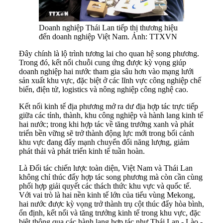
Doanh nghiệp Thái Lan tiếp thị thương hiệu
đến doanh nghiệp Việt Nam. Ảnh: TTXVN
Đây chính là lộ trình tương lai cho quan hệ song phương.
Trong đó, kết nối chuỗi cung ứng được kỳ vọng giúp
doanh nghiệp hai nước tham gia sâu hơn vào mạng lưới
sản xuất khu vực, đặc biệt ở các lĩnh vực công nghiệp chế
biến, điện tử, logistics và nông nghiệp công nghệ cao.
Kết nối kinh tế địa phương mở ra dư địa hợp tác trực tiếp
giữa các tỉnh, thành, khu công nghiệp và hành lang kinh tế
hai nước; trong khi hợp tác về tăng trưởng xanh và phát
triển bền vững sẽ trở thành động lực mới trong bối cảnh
khu vực đang đẩy mạnh chuyển đổi năng lượng, giảm
phát thải và phát triển kinh tế tuần hoàn.
Là Đối tác chiến lược toàn diện, Việt Nam và Thái Lan
không chỉ thúc đẩy hợp tác song phương mà còn cần cùng
phối hợp giải quyết các thách thức khu vực và quốc tế.
Với vai trò là hai nền kinh tế lớn của tiểu vùng Mekong,
hai nước được kỳ vọng trở thành trụ cột thúc đẩy hòa bình,
ổn định, kết nối và tăng trưởng kinh tế trong khu vực, đặc
biệt thông qua các hành lang hợp tác như Thái Lan - Lào -