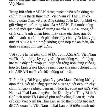
Việt Nam.
Trong bối cảnh ASEAN đứng trước nhiều biến động địa
chính trị và thách thức mới, Việt Nam và Thái Lan có
chung quan điểm về việc tăng cường đoàn kết nội khối và
giữ vững vai trò trung tâm của ASEAN. Hai nước cũng
chia sẻ mối quan tâm về tương lai của ASEAN trong bối
cảnh cạnh tranh chiến lược ngày càng gia tăng, qua đó
nhấn mạnh sự cần thiết phải thúc đẩy chủ nghĩa khu vực,
duy trì ASEAN như một không gian hợp tác an toàn, ổn
định và mang tính xây dựng.
Với vị thế là hai nền kinh tế lớn trong ASEAN, Việt Nam
và Thái Lan được kỳ vọng sẽ tiếp tục đóng vai trò động
lực thúc đẩy hội nhập khu vực sâu rộng hơn, tăng cường
hợp tác kinh tế nội khối và nâng cao khả năng chống chịu
của ASEAN trước các biến động toàn cầu.
Thứ trưởng Bộ Ngoại giao Nguyễn Mạnh Cường khẳng
định rằng, với nền tảng quan hệ hữu nghị tốt đẹp, tin cậy
chính trị cao và nhiều tiềm năng hợp tác rộng mở giữa Việt
Nam và Thái Lan, chuyến thăm lần này của Tổng Bí thư,
Chủ tịch nước Tô Lâm và phu nhân cùng Đoàn đại biểu
cấp cao Việt Nam tới Thái Lan sẽ tạo thêm động lực mới
để đưa quan hệ Việt Nam - Thái Lan phát triển mạnh mẽ