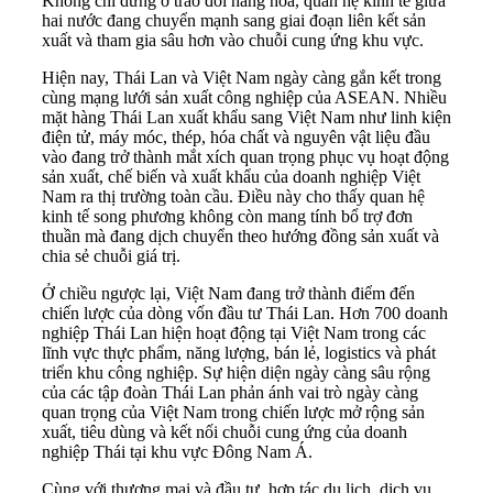
Không chỉ dừng ở trao đổi hàng hóa, quan hệ kinh tế giữa
hai nước đang chuyển mạnh sang giai đoạn liên kết sản
xuất và tham gia sâu hơn vào chuỗi cung ứng khu vực.
Hiện nay, Thái Lan và Việt Nam ngày càng gắn kết trong
cùng mạng lưới sản xuất công nghiệp của ASEAN. Nhiều
mặt hàng Thái Lan xuất khẩu sang Việt Nam như linh kiện
điện tử, máy móc, thép, hóa chất và nguyên vật liệu đầu
vào đang trở thành mắt xích quan trọng phục vụ hoạt động
sản xuất, chế biến và xuất khẩu của doanh nghiệp Việt
Nam ra thị trường toàn cầu. Điều này cho thấy quan hệ
kinh tế song phương không còn mang tính bổ trợ đơn
thuần mà đang dịch chuyển theo hướng đồng sản xuất và
chia sẻ chuỗi giá trị.
Ở chiều ngược lại, Việt Nam đang trở thành điểm đến
chiến lược của dòng vốn đầu tư Thái Lan. Hơn 700 doanh
nghiệp Thái Lan hiện hoạt động tại Việt Nam trong các
lĩnh vực thực phẩm, năng lượng, bán lẻ, logistics và phát
triển khu công nghiệp. Sự hiện diện ngày càng sâu rộng
của các tập đoàn Thái Lan phản ánh vai trò ngày càng
quan trọng của Việt Nam trong chiến lược mở rộng sản
xuất, tiêu dùng và kết nối chuỗi cung ứng của doanh
nghiệp Thái tại khu vực Đông Nam Á.
Cùng với thương mại và đầu tư, hợp tác du lịch, dịch vụ