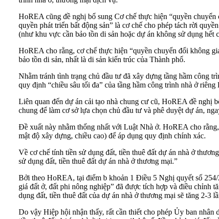
HoREA cũng đề nghị bổ sung Cơ chế thực hiện “quyền chuyển đ
quyền phát triển bất động sản” là cơ chế cho phép tách rời quy
(như khu vực cần bảo tồn di sản hoặc dự án không sử dụng hết c
HoREA cho rằng, cơ chế thực hiện “quyền chuyển đổi không gian (
bảo tồn di sản, nhất là di sản kiến trúc của Thành phố.
Nhằm tránh tình trạng chủ đầu tư đã xây dựng tầng hầm công trì
quy định “chiều sâu tối đa” của tầng hầm công trình nhà ở riêng
Liên quan đến dự án cải tạo nhà chung cư cũ, HoREA đề nghị bổ
chung để làm cơ sở lựa chọn chủ đầu tư và phê duyệt dự án, ng
Đề xuất này nhằm thống nhất với Luật Nhà ở. HoREA cho rằng, cầ
mật độ xây dựng, chiều cao) để áp dụng quy định chính xác.
Về cơ chế tính tiền sử dụng đất, tiền thuê đất dự án nhà ở thư
sử dụng đất, tiền thuê đất dự án nhà ở thương mại.”
Bởi theo HoREA, tại điểm b khoản 1 Điều 5 Nghị quyết số 254/20
giá đất ở, đất phi nông nghiệp” đã được tích hợp và điều chỉnh tă
dụng đất, tiền thuê đất của dự án nhà ở thương mại sẽ tăng 2-3 
Do vậy Hiệp hội nhận thấy, rất cần thiết cho phép Ủy ban nhân 