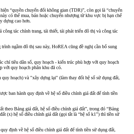
hiện “quyền chuyển đổi không gian (TDR)”, còn gọi là “chuyển
n” này có thể mua, bán hoặc chuyển nhượng từ khu vực bị hạn chế
ây dựng cao hơn.
 tác chỉnh trang, tái thiết, tái phát triển đô thị và công tác
ng trình ngầm đô thị sau này, HoREA cũng đề nghị cần bổ sung
chỉ tiêu dân số, quy hoạch - kiến trúc phù hợp với quy hoạch
p với quy hoạch phân khu đã có.
 quy hoạch) và "xây dựng lại" (làm thay đổi hệ số sử dụng đất,
ợc ban hành quy định về hệ số điều chỉnh giá đất để tính tiền
 theo Bảng giá đất, hệ số điều chỉnh giá đất”, trong đó “Bảng
 (x) hệ số điều chỉnh giá đất (gọi tắt là “hệ số k1”) thì tiền sử
 định về hệ số điều chỉnh giá đất để tính tiền sử dụng đất,