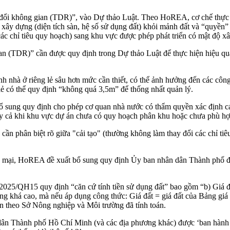
ổi không gian (TDR)”, vào Dự thảo Luật. Theo HoREA, cơ chế thực 
ền xây dựng (diện tích sàn, hệ số sử dụng đất) khỏi mảnh đất và “quyề
ác chỉ tiêu quy hoạch) sang khu vực được phép phát triển có mật độ x
TDR)” cần được quy định trong Dự thảo Luật để thực hiện hiệu quả công
nh nhà ở riêng lẻ sâu hơn mức cần thiết, có thể ảnh hưởng đến các cô
 lẻ có thể quy định “không quá 3,5m” để thống nhất quản lý.
 sung quy định cho phép cơ quan nhà nước có thẩm quyền xác định các 
ay cả khi khu vực dự án chưa có quy hoạch phân khu hoặc chưa phù hợ
n phân biệt rõ giữa "cải tạo" (thường không làm thay đổi các chỉ tiêu
ơng mại, HoREA đề xuất bổ sung quy định Ủy ban nhân dân Thành phố đư
25/QH15 quy định “căn cứ tính tiền sử dụng đất” bao gồm “b) Giá đất
ng khá cao, mà nếu áp dụng công thức: Giá đất = giá đất của Bảng giá đất
lần theo Sở Nông nghiệp và Môi trường đã tính toán.
dân Thành phố Hồ Chí Minh (và các địa phương khác) được ‘ban hành quy