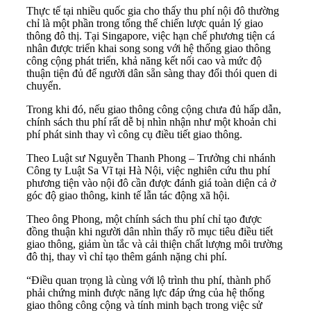
Thực tế tại nhiều quốc gia cho thấy thu phí nội đô thường
chỉ là một phần trong tổng thể chiến lược quản lý giao
thông đô thị. Tại Singapore, việc hạn chế phương tiện cá
nhân được triển khai song song với hệ thống giao thông
công cộng phát triển, khả năng kết nối cao và mức độ
thuận tiện đủ để người dân sẵn sàng thay đổi thói quen di
chuyển.
Trong khi đó, nếu giao thông công cộng chưa đủ hấp dẫn,
chính sách thu phí rất dễ bị nhìn nhận như một khoản chi
phí phát sinh thay vì công cụ điều tiết giao thông.
Theo Luật sư Nguyễn Thanh Phong – Trưởng chi nhánh
Công ty Luật Sa Vĩ tại Hà Nội, việc nghiên cứu thu phí
phương tiện vào nội đô cần được đánh giá toàn diện cả ở
góc độ giao thông, kinh tế lẫn tác động xã hội.
Theo ông Phong, một chính sách thu phí chỉ tạo được
đồng thuận khi người dân nhìn thấy rõ mục tiêu điều tiết
giao thông, giảm ùn tắc và cải thiện chất lượng môi trường
đô thị, thay vì chỉ tạo thêm gánh nặng chi phí.
“Điều quan trọng là cùng với lộ trình thu phí, thành phố
phải chứng minh được năng lực đáp ứng của hệ thống
giao thông công cộng và tính minh bạch trong việc sử