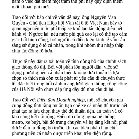
nằm ở việc đặt thêm một trạm thu phí hay quy định thêm
một khoản phí mới.
Trao đổi với báo chí về vấn đề này, ông Nguyễn Văn
Quyền - Chủ tịch Hiệp hội Vận tải ô tô Việt Nam bày tỏ
quan ngại nếu mức phí thấp sẽ khó tạo tác động điều tiết
hành vi. Ngược lại, nếu mức phí quá cao lại có thể tạo cảm
giác bất bình đẳng, bởi người có điều kiện kinh tế vẫn sẵn
sàng sử dụng ô tô cá nhân, trong khi nhóm thu nhập thấp
chịu tác động rõ hơn.
Thực tế này đặt ra bài toán về tính đồng bộ của chính sách
giao thông đô thị. Bởi với phần lớn người dân, việc sử
dụng phương tiện cá nhân hiện không đơn thuần là lựa
chọn sở thích mà còn xuất phát từ yêu cầu di chuyển thực
tế, đặc biệt trong bối cảnh mạng lưới giao thông công cộng
của Hà Nội vẫn chưa đáp ứng đầy đủ nhu cầu đi lại.
Trao đổi với
Diễn đàn Doanh nghiệp
, một số chuyên gia
cũng đồng tình rằng muốn hạn chế xe cá nhân thì trước hết
phải tạo ra lựa chọn thay thế đủ thuận tiện, an toàn và có
khả năng kết nối rộng. Điều đó đồng nghĩa hệ thống
metro, xe buýt, bãi đỗ trung chuyển và hạ tầng kết nối phải
được đầu tư đồng bộ trước khi các biện pháp hạn chế
phương tiện cá nhân được triển khai trên diện rộng.