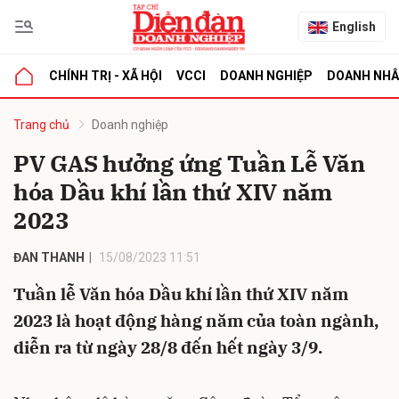
English
CHÍNH TRỊ - XÃ HỘI
VCCI
DOANH NGHIỆP
DOANH NH
bình luận
Trang chủ
Doanh nghiệp
PV GAS hưởng ứng Tuần Lễ Văn
hóa Dầu khí lần thứ XIV năm
2023
ĐAN THANH
15/08/2023 11:51
Tuần lễ Văn hóa Dầu khí lần thứ XIV năm
Hủy
G
2023 là hoạt động hàng năm của toàn ngành,
diễn ra từ ngày 28/8 đến hết ngày 3/9.