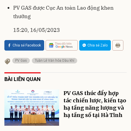
PV GAS được Cục An toàn Lao động khen
thưởng
15:20, 16/05/2023
Theo dõi trên
Chia sẻ Facebook
Chia sẻ Zalo
PV Gas
Tuần Lễ Văn hóa Dầu khí
BÀI LIÊN QUAN
PV GAS thúc đẩy hợp
tác chiến lược, kiến tạo
hạ tầng năng lượng và
hạ tầng số tại Hà Tĩnh