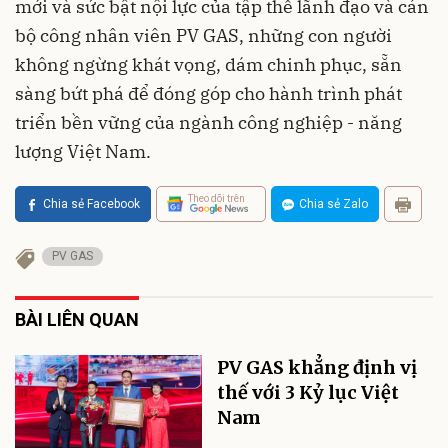
mới và sức bật nội lực của tập thể lãnh đạo và cán
bộ công nhân viên PV GAS, những con người
không ngừng khát vọng, dám chinh phục, sẵn
sàng bứt phá để đóng góp cho hành trình phát
triển bền vững của ngành công nghiệp - năng
lượng Việt Nam.
Theo dõi trên
Chia sẻ Facebook
Chia sẻ Zalo
PV GAS
BÀI LIÊN QUAN
PV GAS khẳng định vị
thế với 3 Kỷ lục Việt
Nam