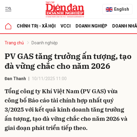
English
CHÍNH TRỊ - XÃ HỘI
VCCI
DOANH NGHIỆP
DOANH NH
bình luận
Trang chủ
Doanh nghiệp
PV GAS tăng trưởng ấn tượng, tạo
đà vững chắc cho năm 2026
Đan Thanh
10/11/2025 11:00
Tổng công ty Khí Việt Nam (PV GAS) vừa
công bố Báo cáo tài chính hợp nhất quý
Hủy
G
3/2025 với kết quả kinh doanh tăng trưởng
ấn tượng, tạo đà vững chắc cho năm 2026 và
giai đoạn phát triển tiếp theo.