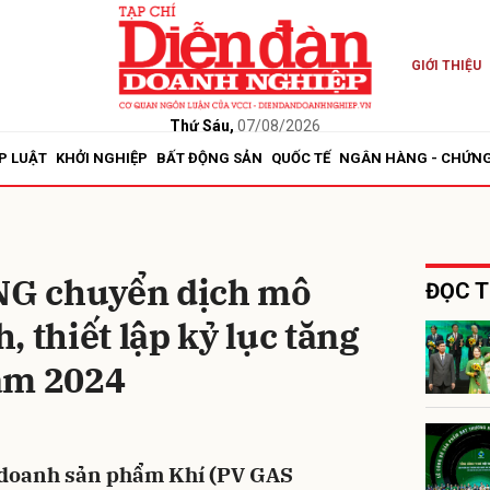
GIỚI THIỆU
bình luận
Thứ Sáu,
07/08/2026
P LUẬT
KHỞI NGHIỆP
BẤT ĐỘNG SẢN
QUỐC TẾ
NGÂN HÀNG - CHỨN
G chuyển dịch mô
ĐỌC T
 thiết lập kỷ lục tăng
Hủy
G
ăm 2024
 doanh sản phẩm Khí (PV GAS