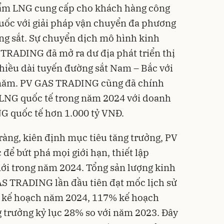
hẩm LNG cung cấp cho khách hàng công
uốc với giải pháp vận chuyển đa phương
ng sắt. Sự chuyển dịch mô hình kinh
RADING đã mở ra dư địa phát triển thị
hiều dài tuyến đường sắt Nam – Bắc với
/năm. PV GAS TRADING cũng đã chính
g LNG quốc tế trong năm 2024 với doanh
G quốc tế hơn 1.000 tỷ VNĐ.
ràng, kiên định mục tiêu tăng trưởng, PV
ể bứt phá mọi giới hạn, thiết lập
ới trong năm 2024. Tổng sản lượng kinh
 TRADING lần đầu tiên đạt mốc lịch sử
6% kế hoạch năm 2024, 117% kế hoạch
g trưởng kỷ lục 28% so với năm 2023. Đây