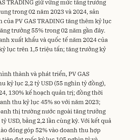
 GAS TRADING giữ vững mức tăng trưởng
hung trong 02 năm 2023 và 2024, sản
nh của PV GAS TRADING tăng thêm kỷ lục
 tăng trưởng 55% trong 02 năm gần đây.
oanh xuất khẩu và quốc tế năm 2024 của
lục trên 1,5 triệu tấn; tăng trưởng kỷ
hình thành và phát triển, PV GAS
kỷ lục 2,2 tỷ USD (55 nghìn tỷ đồng),
4, 130% kế hoạch quản trị; đồng thời
anh thu kỷ lục 45% so với năm 2023;
anh thị trường nước ngoài tăng trưởng
tỷ USD, bằng 2,2 lần cùng kỳ. Với kết quả
hào đóng góp 52% vào doanh thu hợp
 tiên đạt mốc kỷ lục 105 nghìn tỷ và