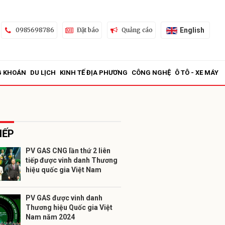
English
0985698786
Đặt báo
Quảng cáo
G KHOÁN
DU LỊCH
KINH TẾ ĐỊA PHƯƠNG
CÔNG NGHỆ
Ô TÔ - XE MÁY
IẾP
PV GAS CNG lần thứ 2 liên
tiếp được vinh danh Thương
ửi
hiệu quốc gia Việt Nam
PV GAS được vinh danh
Thương hiệu Quốc gia Việt
Nam năm 2024