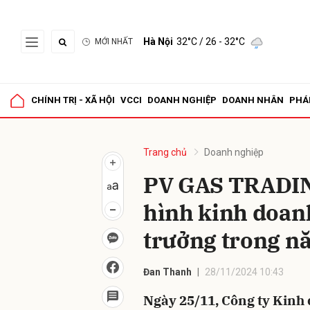
Hà Nội
32°C
/ 26 - 32°C
MỚI NHẤT
Gửi 
CHÍNH TRỊ - XÃ HỘI
VCCI
DOANH NGHIỆP
DOANH NHÂN
PHÁ
Trang chủ
Doanh nghiệp
PV GAS TRADIN
hình kinh doanh,
trưởng trong n
Đan Thanh
28/11/2024 10:43
Ngày 25/11, Công ty Kinh