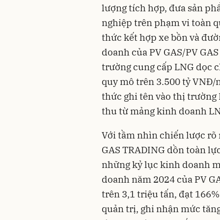
lượng tích hợp, đưa sản p
nghiệp trên phạm vi toàn q
thức kết hợp xe bồn và đườ
doanh của PV GAS/PV GAS T
trường cung cấp LNG dọc c
quy mô trên 3.500 tỷ VNĐ
thức ghi tên vào thị trườn
thu từ mảng kinh doanh LN
Với tầm nhìn chiến lược rõ 
GAS TRADING dồn toàn lực đ
những kỷ lục kinh doanh m
doanh năm 2024 của PV GAS
trên 3,1 triệu tấn, đạt 16
quản trị, ghi nhận mức tăn