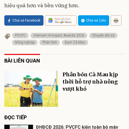
hiệu quả hơn và bền vững hơn.
Theo dõi trên
Chia sẻ Facebook
Chia sẻ Zalo
PVCFC
Vietnam I4 Impact Awards 2026
Chuyển đổi số
Nông nghiệp
Phân bón
Đạm Cà Mau
BÀI LIÊN QUAN
Phân bón Cà Mau kịp
thời hỗ trợ nhà nông
vượt khó
ĐỌC TIẾP
ĐHĐCĐ 2026: PVCFC kiện toàn bộ máy