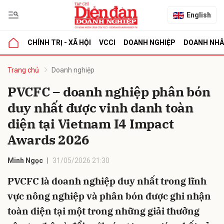
English
CHÍNH TRỊ - XÃ HỘI
VCCI
DOANH NGHIỆP
DOANH NH
bình luận
Trang chủ
Doanh nghiệp
PVCFC – doanh nghiệp phân bón
duy nhất được vinh danh toàn
diện tại Vietnam I4 Impact
Awards 2026
Minh Ngọc
31/05/2026 21:30
Hủy
G
PVCFC là doanh nghiệp duy nhất trong lĩnh
vực nông nghiệp và phân bón được ghi nhận
toàn diện tại một trong những giải thưởng