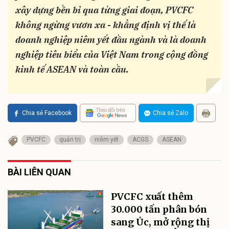
xây dựng bền bỉ qua từng giai đoạn, PVCFC
không ngừng vươn xa - khẳng định vị thế là
doanh nghiệp niêm yết đầu ngành và là doanh
nghiệp tiêu biểu của Việt Nam trong cộng đồng
kinh tế ASEAN và toàn cầu.
Theo dõi trên
Chia sẻ Facebook
Chia sẻ Zalo
PVCFC
quản trị
niêm yết
ACGS
ASEAN
BÀI LIÊN QUAN
PVCFC xuất thêm
30.000 tấn phân bón
sang Úc, mở rộng thị