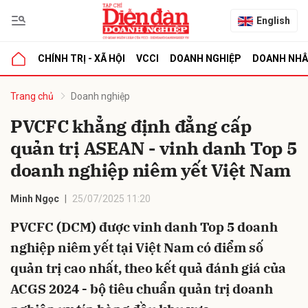
English
CHÍNH TRỊ - XÃ HỘI
VCCI
DOANH NGHIỆP
DOANH NH
bình luận
Trang chủ
Doanh nghiệp
PVCFC khẳng định đẳng cấp
quản trị ASEAN - vinh danh Top 5
doanh nghiệp niêm yết Việt Nam
Minh Ngọc
25/07/2025 11:20
PVCFC (DCM) được vinh danh Top 5 doanh
Hủy
G
nghiệp niêm yết tại Việt Nam có điểm số
quản trị cao nhất, theo kết quả đánh giá của
ACGS 2024 - bộ tiêu chuẩn quản trị doanh