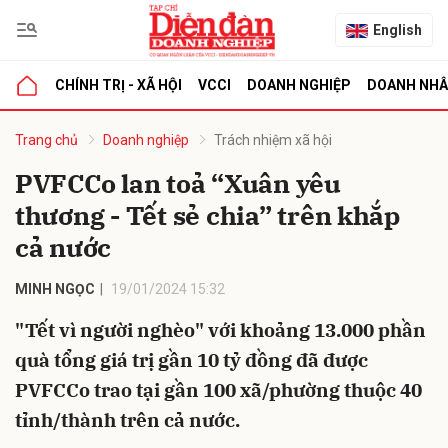
English
CHÍNH TRỊ - XÃ HỘI
VCCI
DOANH NGHIỆP
DOANH NH
bình luận
Trang chủ
Doanh nghiệp
Trách nhiệm xã hội
PVFCCo lan toả “Xuân yêu
thương - Tết sẻ chia” trên khắp
cả nước
MINH NGỌC
19/01/2024 15:32
"Tết vì người nghèo" với khoảng 13.000 phần
Hủy
G
quà tổng giá trị gần 10 tỷ đồng đã được
PVFCCo trao tại gần 100 xã/phường thuộc 40
tỉnh/thành trên cả nước.