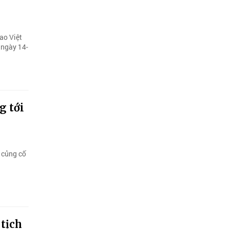
ao Việt
 ngày 14-
g tới
 củng cố
 tịch