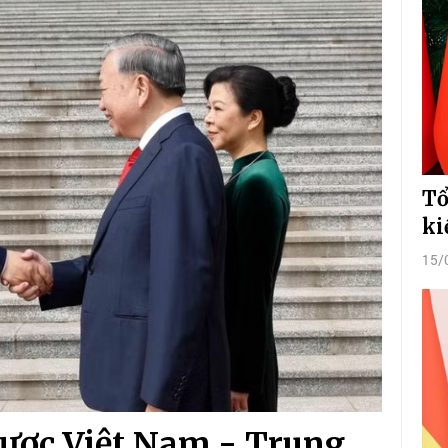
Tổ
ki
15/
lược Việt Nam - Trung