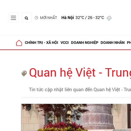
Hà Nội
32°C
/ 26 - 32°C
MỚI NHẤT
CHÍNH TRỊ - XÃ HỘI
VCCI
DOANH NGHIỆP
DOANH NHÂN
P
Quan hệ Việt - Trun
Tin tức cập nhật liên quan đến Quan hệ Việt - Tr