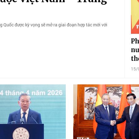
g Quốc được kỳ vọng sẽ mở ra giai đoạn hợp tác mới với
Ph
nư
th
15/