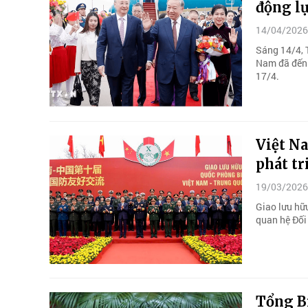
động lự
14/04/2026
Sáng 14/4, 
Nam đã đến 
17/4.
Việt Na
phát tr
19/03/2026
Giao lưu hữ
quan hệ Đối 
Tổng Bí