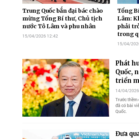
Trung Quốc bắn đại bác chào
Tổng Bí
mừng Tổng Bí thư, Chủ tịch
Lâm: K
nước Tô Lâm và phu nhân
phải tr
trong q
15/04/2026 12:42
15/04/202
Phát h
Quốc, n
triển 
14/04/2026
Trước thềm 
đã có bài v
Quốc.
Đưa qu