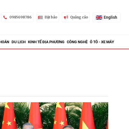
English
0985698786
Đặt báo
Quảng cáo
KHOÁN
DU LỊCH
KINH TẾ ĐỊA PHƯƠNG
CÔNG NGHỆ
Ô TÔ - XE MÁY