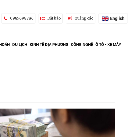
English
0985698786
Đặt báo
Quảng cáo
KHOÁN
DU LỊCH
KINH TẾ ĐỊA PHƯƠNG
CÔNG NGHỆ
Ô TÔ - XE MÁY