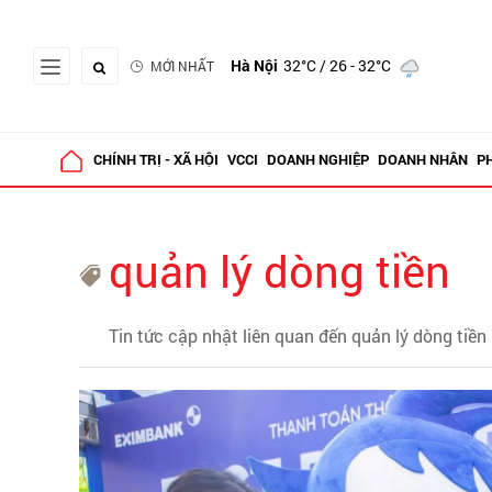
Hà Nội
32°C
/ 26 - 32°C
MỚI NHẤT
CHÍNH TRỊ - XÃ HỘI
VCCI
DOANH NGHIỆP
DOANH NHÂN
P
quản lý dòng tiền
Tin tức cập nhật liên quan đến quản lý dòng tiền