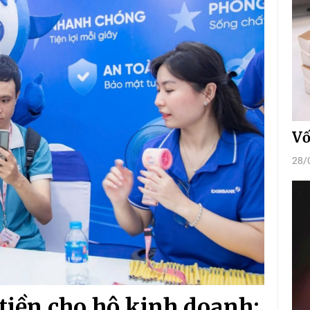
Vố
28/
tiền cho hộ kinh doanh: