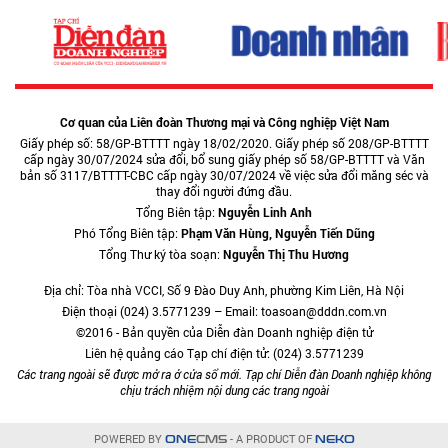
Cơ quan của Liên đoàn Thương mại và Công nghiệp Việt Nam
Giấy phép số: 58/GP-BTTTT ngày 18/02/2020. Giấy phép số 208/GP-BTTTT
cấp ngày 30/07/2024 sửa đổi, bổ sung giấy phép số 58/GP-BTTTT và Văn
bản số 3117/BTTTT-CBC cấp ngày 30/07/2024 về việc sửa đổi măng séc và
thay đổi người đứng đầu.
Tổng Biên tập:
Nguyễn Linh Anh
Phó Tổng Biên tập:
Phạm Văn Hùng, Nguyễn Tiến Dũng
Tổng Thư ký tòa soạn:
Nguyễn Thị Thu Hương
Địa chỉ: Tòa nhà VCCI, Số 9 Đào Duy Anh, phường Kim Liên, Hà Nội
Điện thoại (024) 3.5771239 – Email: toasoan@dddn.com.vn
©2016 - Bản quyền của Diễn đàn Doanh nghiệp điện tử
Liên hệ quảng cáo Tạp chí điện tử: (024) 3.5771239
Các trang ngoài sẽ được mở ra ở cửa sổ mới. Tạp chí Diễn đàn Doanh nghiệp không
chịu trách nhiệm nội dung các trang ngoài
POWERED BY
- A PRODUCT OF
ONE
CMS
NEKO