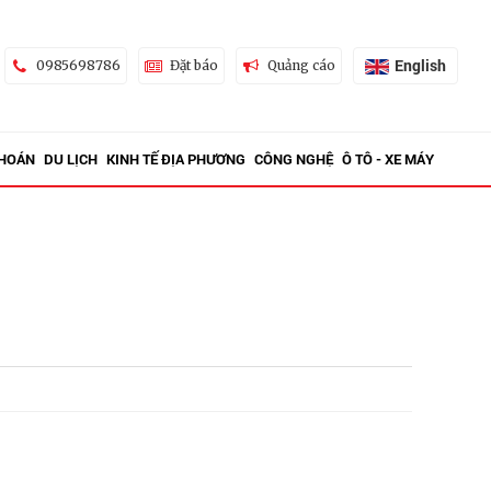
English
0985698786
Đặt báo
Quảng cáo
KHOÁN
DU LỊCH
KINH TẾ ĐỊA PHƯƠNG
CÔNG NGHỆ
Ô TÔ - XE MÁY