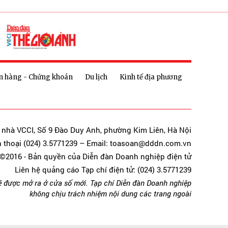
n hàng - Chứng khoán
Du lịch
Kinh tế địa phương
a nhà VCCI, Số 9 Đào Duy Anh, phường Kim Liên, Hà Nội
n thoại (024) 3.5771239 – Email: toasoan@dddn.com.vn
©2016 - Bản quyền của Diễn đàn Doanh nghiệp điện tử
Liên hệ quảng cáo Tạp chí điện tử: (024) 3.5771239
ẽ được mở ra ở cửa sổ mới. Tạp chí Diễn đàn Doanh nghiệp
không chịu trách nhiệm nội dung các trang ngoài