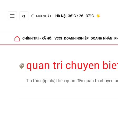
Hà Nội
36°C
/ 26 - 37°C
MỚI NHẤT
CHÍNH TRỊ - XÃ HỘI
VCCI
DOANH NGHIỆP
DOANH NHÂN
P
quan tri chuyen bie
Tin tức cập nhật liên quan đến quan tri chuyen bi