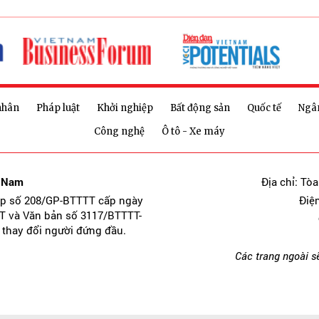
nhân
Pháp luật
Khởi nghiệp
Bất động sản
Quốc tế
Ngâ
Công nghệ
Ô tô - Xe máy
t Nam
Địa chỉ: Tò
ép số 208/GP-BTTTT cấp ngày
Điệ
T và Văn bản số 3117/BTTTT-
 thay đổi người đứng đầu.
Các trang ngoài s