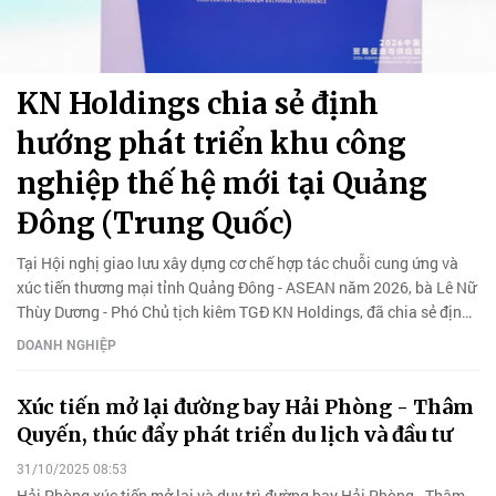
KN Holdings chia sẻ định
hướng phát triển khu công
nghiệp thế hệ mới tại Quảng
Đông (Trung Quốc)
Tại Hội nghị giao lưu xây dựng cơ chế hợp tác chuỗi cung ứng và
xúc tiến thương mại tỉnh Quảng Đông - ASEAN năm 2026, bà Lê Nữ
Thùy Dương - Phó Chủ tịch kiêm TGĐ KN Holdings, đã chia sẻ định
hướng phát triển công nghiệp thế hệ mới tại Việt Nam.
DOANH NGHIỆP
Xúc tiến mở lại đường bay Hải Phòng - Thâm
Quyến, thúc đẩy phát triển du lịch và đầu tư
31/10/2025 08:53
Hải Phòng xúc tiến mở lại và duy trì đường bay Hải Phòng - Thâm