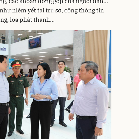
ơng, các khoản đóng góp của người dân…
hư niêm yết tại trụ sở, cổng thông tin
ng, loa phát thanh…