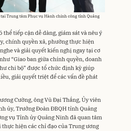
 tại Trung tâm Phục vụ Hành chính công tỉnh Quảng
 thể tiếp cận dễ dàng, giám sát và nêu ý
y, chính quyền xã, phường thực hiện
nghe và giải quyết kiến nghị ngay tại cơ
i như “Giao ban giữa chính quyền, doanh
thư chi bộ” được tổ chức định kỳ giúp
ều, giải quyết triệt để các vấn đề phát
Lương Cường, ông Vũ Đại Thắng, Ủy viên
ỉnh ủy, Trưởng Đoàn ĐBQH tỉnh Quảng
ờng vụ Tỉnh ủy Quảng Ninh đã quan tâm
ai thực hiện các chỉ đạo của Trung ương