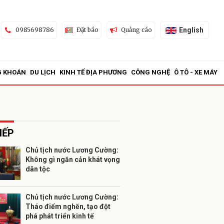
English
0985698786
Đặt báo
Quảng cáo
G KHOÁN
DU LỊCH
KINH TẾ ĐỊA PHƯƠNG
CÔNG NGHỆ
Ô TÔ - XE MÁY
IẾP
Chủ tịch nước Lương Cường:
Không gì ngăn cản khát vọng
ửi
dân tộc
Chủ tịch nước Lương Cường:
Tháo điểm nghẽn, tạo đột
phá phát triển kinh tế