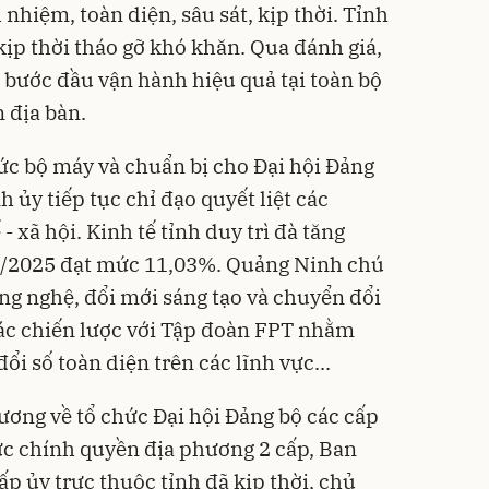
nhiệm, toàn diện, sâu sát, kịp thời. Tỉnh
kịp thời tháo gỡ khó khăn. Qua đánh giá,
bước đầu vận hành hiệu quả tại toàn bộ
 địa bàn.
hức bộ máy và chuẩn bị cho Đại hội Đảng
 ủy tiếp tục chỉ đạo quyết liệt các
- xã hội. Kinh tế tỉnh duy trì đà tăng
II/2025 đạt mức 11,03%. Quảng Ninh chú
ng nghệ, đổi mới sáng tạo và chuyển đổi
 tác chiến lược với Tập đoàn FPT nhằm
ổi số toàn diện trên các lĩnh vực...
ương về tổ chức Đại hội Đảng bộ các cấp
ức chính quyền địa phương 2 cấp, Ban
p ủy trực thuộc tỉnh đã kịp thời, chủ