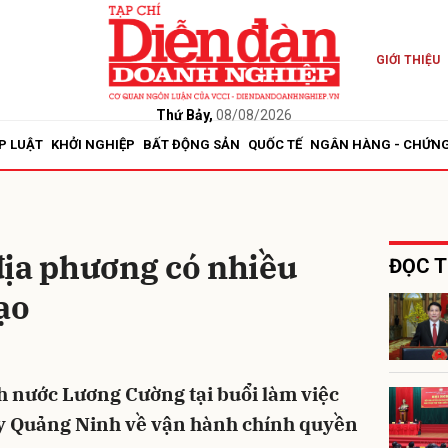
GIỚI THIỆU
bình luận
Thứ Bảy,
08/08/2026
P LUẬT
KHỞI NGHIỆP
BẤT ĐỘNG SẢN
QUỐC TẾ
NGÂN HÀNG - CHỨN
địa phương có nhiều
ĐỌC T
ạo
Hủy
G
ch nước Lương Cường tại buổi làm việc
y Quảng Ninh về vận hành chính quyền