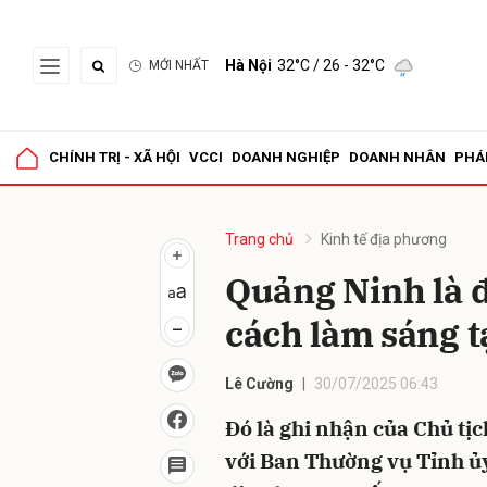
Hà Nội
32°C
/ 26 - 32°C
MỚI NHẤT
Gửi 
CHÍNH TRỊ - XÃ HỘI
VCCI
DOANH NGHIỆP
DOANH NHÂN
PHÁ
Trang chủ
Kinh tế địa phương
Quảng Ninh là 
cách làm sáng t
Lê Cường
30/07/2025 06:43
Đó là ghi nhận của Chủ tị
với Ban Thường vụ Tỉnh ủ