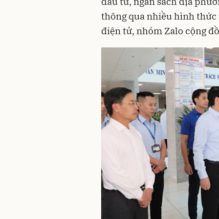
đầu tư, ngân sách địa phư
thông qua nhiều hình thức n
điện tử, nhóm Zalo cộng đồ