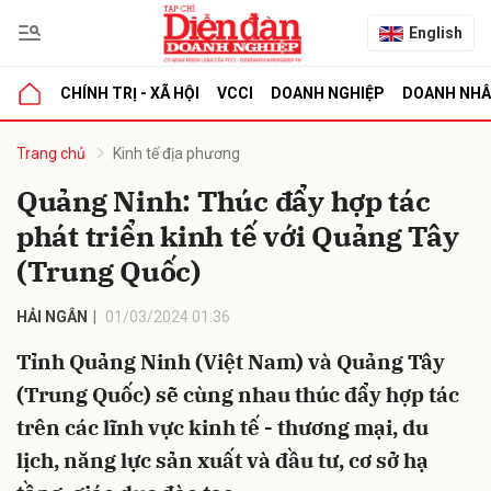
English
CHÍNH TRỊ - XÃ HỘI
VCCI
DOANH NGHIỆP
DOANH NH
bình luận
Trang chủ
Kinh tế địa phương
Quảng Ninh: Thúc đẩy hợp tác
phát triển kinh tế với Quảng Tây
(Trung Quốc)
HẢI NGÂN
01/03/2024 01:36
Tỉnh Quảng Ninh (Việt Nam) và Quảng Tây
Hủy
G
(Trung Quốc) sẽ cùng nhau thúc đẩy hợp tác
trên các lĩnh vực kinh tế - thương mại, du
lịch, năng lực sản xuất và đầu tư, cơ sở hạ