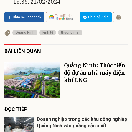
15:36, 21/02/2024
Theo dõi trên
Chia sẻ Facebook
Chia sẻ Zalo
Quảng Ninh
kinh tế
thương mại
BÀI LIÊN QUAN
Quảng Ninh: Thúc tiến
độ dự án nhà máy điện
khí LNG
ĐỌC TIẾP
Doanh nghiệp trong các khu công nghiệp
Quảng Ninh vào guồng sản xuất