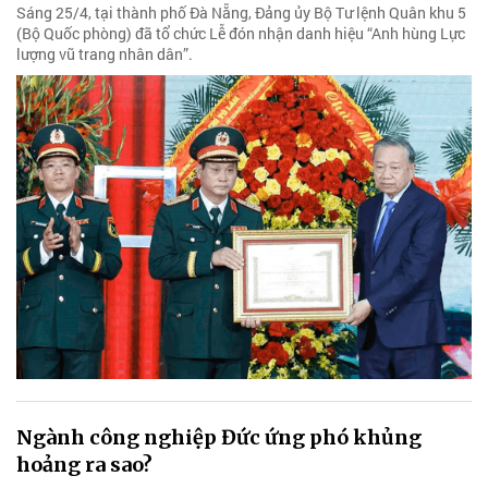
Sáng 25/4, tại thành phố Đà Nẵng, Đảng ủy Bộ Tư lệnh Quân khu 5
(Bộ Quốc phòng) đã tổ chức Lễ đón nhận danh hiệu “Anh hùng Lực
lượng vũ trang nhân dân”.
Ngành công nghiệp Đức ứng phó khủng
hoảng ra sao?