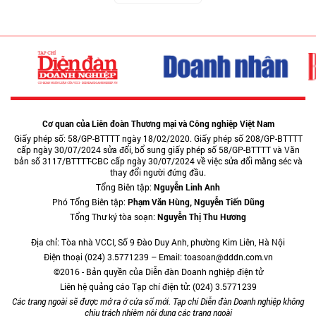
Cơ quan của Liên đoàn Thương mại và Công nghiệp Việt Nam
Giấy phép số: 58/GP-BTTTT ngày 18/02/2020. Giấy phép số 208/GP-BTTTT
cấp ngày 30/07/2024 sửa đổi, bổ sung giấy phép số 58/GP-BTTTT và Văn
bản số 3117/BTTTT-CBC cấp ngày 30/07/2024 về việc sửa đổi măng séc và
thay đổi người đứng đầu.
Tổng Biên tập:
Nguyễn Linh Anh
Phó Tổng Biên tập:
Phạm Văn Hùng, Nguyễn Tiến Dũng
Tổng Thư ký tòa soạn:
Nguyễn Thị Thu Hương
Địa chỉ: Tòa nhà VCCI, Số 9 Đào Duy Anh, phường Kim Liên, Hà Nội
Điện thoại (024) 3.5771239 – Email: toasoan@dddn.com.vn
©2016 - Bản quyền của Diễn đàn Doanh nghiệp điện tử
Liên hệ quảng cáo Tạp chí điện tử: (024) 3.5771239
Các trang ngoài sẽ được mở ra ở cửa sổ mới. Tạp chí Diễn đàn Doanh nghiệp không
chịu trách nhiệm nội dung các trang ngoài