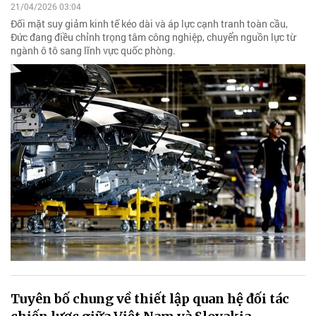
21/04/2026 03:04
Đối mặt suy giảm kinh tế kéo dài và áp lực cạnh tranh toàn cầu,
Đức đang điều chỉnh trọng tâm công nghiệp, chuyển nguồn lực từ
ngành ô tô sang lĩnh vực quốc phòng.
Tuyên bố chung về thiết lập quan hệ đối tác