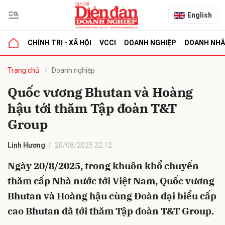
English
CHÍNH TRỊ - XÃ HỘI
VCCI
DOANH NGHIỆP
DOANH NH
bình luận
Trang chủ
Doanh nghiệp
Quốc vương Bhutan và Hoàng
hậu tới thăm Tập đoàn T&T
Group
Linh Hương
20/08/2025 22:12
Ngày 20/8/2025, trong khuôn khổ chuyến
Hủy
G
thăm cấp Nhà nước tới Việt Nam, Quốc vương
Bhutan và Hoàng hậu cùng Đoàn đại biểu cấp
cao Bhutan đã tới thăm Tập đoàn T&T Group.