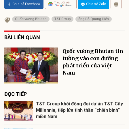
Theo dõi trên
Chia sẻ Facebook
Chia sẻ Zalo
Quốc vương Bhutan
T&T Group
ông Đỗ Quang Hiển
BÀI LIÊN QUAN
Quốc vương Bhutan tin
tưởng vào con đường
phát triển của Việt
Nam
ĐỌC TIẾP
T&T Group khởi động đại dự án T&T City
Millennia, tiếp lửa tinh thần “chiến binh”
miền Nam