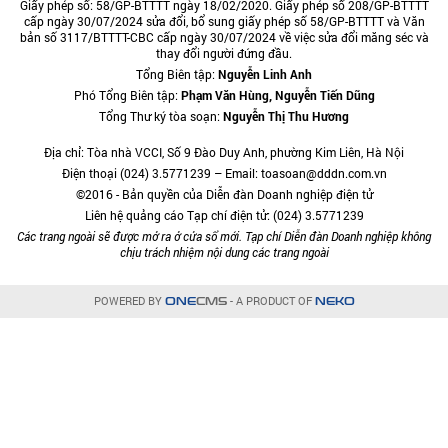
Giấy phép số: 58/GP-BTTTT ngày 18/02/2020. Giấy phép số 208/GP-BTTTT
cấp ngày 30/07/2024 sửa đổi, bổ sung giấy phép số 58/GP-BTTTT và Văn
bản số 3117/BTTTT-CBC cấp ngày 30/07/2024 về việc sửa đổi măng séc và
thay đổi người đứng đầu.
Tổng Biên tập:
Nguyễn Linh Anh
Phó Tổng Biên tập:
Phạm Văn Hùng, Nguyễn Tiến Dũng
Tổng Thư ký tòa soạn:
Nguyễn Thị Thu Hương
Địa chỉ: Tòa nhà VCCI, Số 9 Đào Duy Anh, phường Kim Liên, Hà Nội
Điện thoại (024) 3.5771239 – Email: toasoan@dddn.com.vn
©2016 - Bản quyền của Diễn đàn Doanh nghiệp điện tử
Liên hệ quảng cáo Tạp chí điện tử: (024) 3.5771239
Các trang ngoài sẽ được mở ra ở cửa sổ mới. Tạp chí Diễn đàn Doanh nghiệp không
chịu trách nhiệm nội dung các trang ngoài
POWERED BY
- A PRODUCT OF
ONE
CMS
NEKO