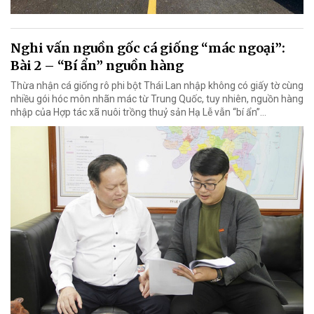
Nghi vấn nguồn gốc cá giống “mác ngoại”:
Bài 2 – “Bí ẩn” nguồn hàng
Thừa nhận cá giống rô phi bột Thái Lan nhập không có giấy tờ cùng
nhiều gói hóc môn nhãn mác từ Trung Quốc, tuy nhiên, nguồn hàng
nhập của Hợp tác xã nuôi trồng thuỷ sản Hạ Lễ vẫn “bí ẩn”…