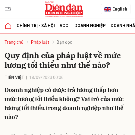
English
CHÍNH TRỊ - XÃ HỘI
VCCI
DOANH NGHIỆP
DOANH NH
bình luận
Trang chủ
Pháp luật
Bạn đọc
Quy định của pháp luật về mức
lương tối thiểu như thế nào?
TIẾN VIỆT
18/09/2023 00:06
Doanh nghiệp có được trả lương thấp hơn
mức lương tối thiểu không? Vai trò của mức
Hủy
G
lương tối thiểu trong doanh nghiệp như thế
nào?