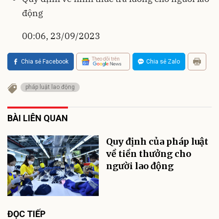
động
00:06, 23/09/2023
Theo dõi trên
Chia sẻ Facebook
Chia sẻ Zalo
pháp luật lao động
BÀI LIÊN QUAN
Quy định của pháp luật
về tiền thưởng cho
người lao động
ĐỌC TIẾP