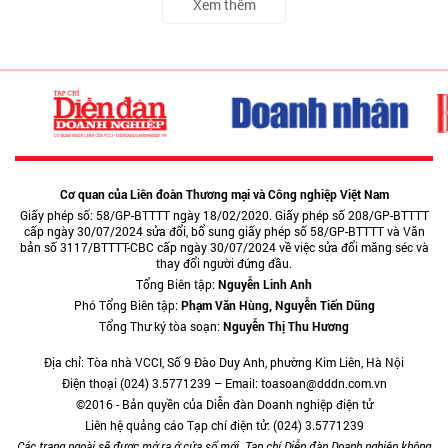
Xem thêm
Cơ quan của Liên đoàn Thương mại và Công nghiệp Việt Nam
Giấy phép số: 58/GP-BTTTT ngày 18/02/2020. Giấy phép số 208/GP-BTTTT
cấp ngày 30/07/2024 sửa đổi, bổ sung giấy phép số 58/GP-BTTTT và Văn
bản số 3117/BTTTT-CBC cấp ngày 30/07/2024 về việc sửa đổi măng séc và
thay đổi người đứng đầu.
Tổng Biên tập:
Nguyễn Linh Anh
Phó Tổng Biên tập:
Phạm Văn Hùng, Nguyễn Tiến Dũng
Tổng Thư ký tòa soạn:
Nguyễn Thị Thu Hương
Địa chỉ: Tòa nhà VCCI, Số 9 Đào Duy Anh, phường Kim Liên, Hà Nội
Điện thoại (024) 3.5771239 – Email: toasoan@dddn.com.vn
©2016 - Bản quyền của Diễn đàn Doanh nghiệp điện tử
Liên hệ quảng cáo Tạp chí điện tử: (024) 3.5771239
Các trang ngoài sẽ được mở ra ở cửa sổ mới. Tạp chí Diễn đàn Doanh nghiệp không