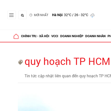
Hà Nội
32°C
/ 26 - 32°C
MỚI NHẤT
CHÍNH TRỊ - XÃ HỘI
VCCI
DOANH NGHIỆP
DOANH NHÂN
P
quy hoạch TP HCM
Tin tức cập nhật liên quan đến quy hoạch TP H