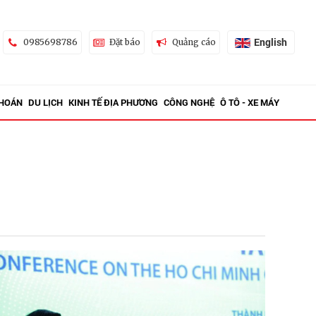
English
0985698786
Đặt báo
Quảng cáo
KHOÁN
DU LỊCH
KINH TẾ ĐỊA PHƯƠNG
CÔNG NGHỆ
Ô TÔ - XE MÁY