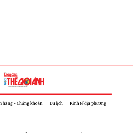
n hàng - Chứng khoán
Du lịch
Kinh tế địa phương