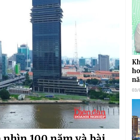
Kh
ho
n
03/
nhìn 100 năm và bài