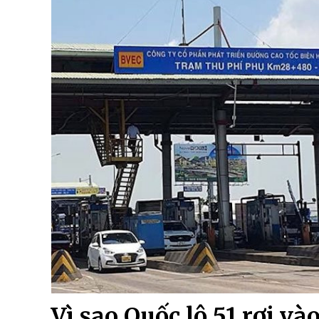
Vì sao Quốc lộ 51 rơi v