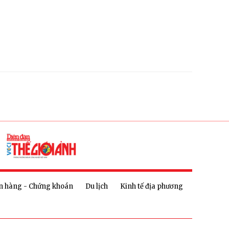
n hàng - Chứng khoán
Du lịch
Kinh tế địa phương