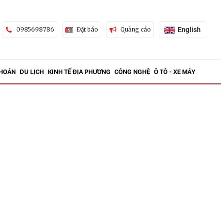
English
0985698786
Đặt báo
Quảng cáo
KHOÁN
DU LỊCH
KINH TẾ ĐỊA PHƯƠNG
CÔNG NGHỆ
Ô TÔ - XE MÁY