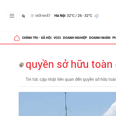
Hà Nội
32°C
/ 26 - 32°C
MỚI NHẤT
CHÍNH TRỊ - XÃ HỘI
VCCI
DOANH NGHIỆP
DOANH NHÂN
P
quyền sở hữu toàn
Tin tức cập nhật liên quan đến quyền sở hữu toà