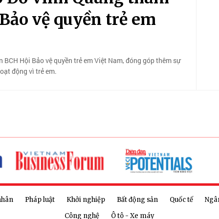
Bảo vệ quyền trẻ em
n BCH Hội Bảo vệ quyền trẻ em Việt Nam, đóng góp thêm sự
ạt động vì trẻ em.
nhân
Pháp luật
Khởi nghiệp
Bất động sản
Quốc tế
Ngâ
Công nghệ
Ô tô - Xe máy