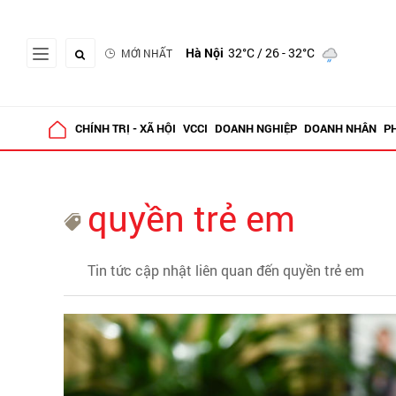
Hà Nội
32°C
/ 26 - 32°C
MỚI NHẤT
CHÍNH TRỊ - XÃ HỘI
VCCI
DOANH NGHIỆP
DOANH NHÂN
P
quyền trẻ em
Tin tức cập nhật liên quan đến quyền trẻ em