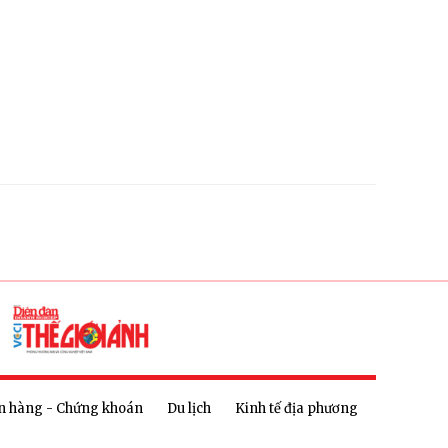
n hàng - Chứng khoán
Du lịch
Kinh tế địa phương