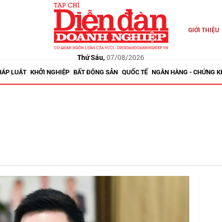
GIỚI THIỆU
Thứ Sáu,
07/08/2026
HÁP LUẬT
KHỞI NGHIỆP
BẤT ĐỘNG SẢN
QUỐC TẾ
NGÂN HÀNG - CHỨNG 