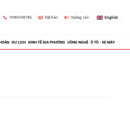
English
0985698786
Đặt báo
Quảng cáo
KHOÁN
DU LỊCH
KINH TẾ ĐỊA PHƯƠNG
CÔNG NGHỆ
Ô TÔ - XE MÁY