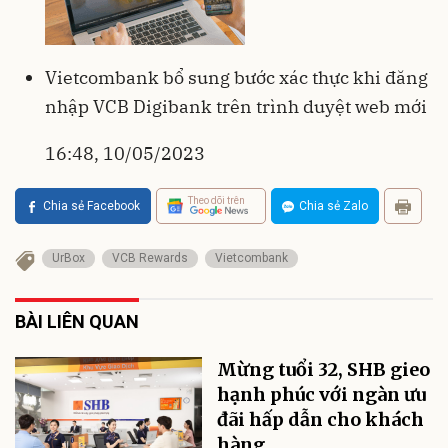
Vietcombank bổ sung bước xác thực khi đăng
nhập VCB Digibank trên trình duyệt web mới
16:48, 10/05/2023
Theo dõi trên
Chia sẻ Facebook
Chia sẻ Zalo
UrBox
VCB Rewards
Vietcombank
BÀI LIÊN QUAN
Mừng tuổi 32, SHB gieo
hạnh phúc với ngàn ưu
đãi hấp dẫn cho khách
hàng