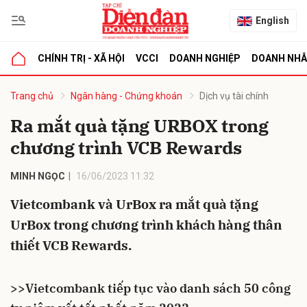
English
CHÍNH TRỊ - XÃ HỘI
VCCI
DOANH NGHIỆP
DOANH NH
bình luận
Trang chủ
Ngân hàng - Chứng khoán
Dịch vụ tài chính
Ra mắt quà tặng URBOX trong
chương trình VCB Rewards
MINH NGỌC
16/06/2023 11:32
Vietcombank và UrBox ra mắt quà tặng
UrBox trong chương trình khách hàng thân
Hủy
G
thiết VCB Rewards.
>>
Vietcombank tiếp tục vào danh sách 50 công