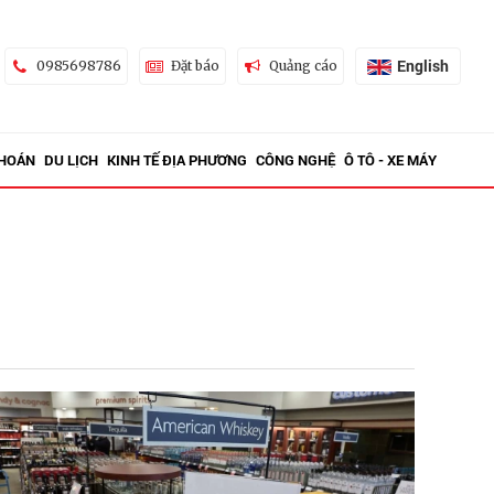
English
0985698786
Đặt báo
Quảng cáo
KHOÁN
DU LỊCH
KINH TẾ ĐỊA PHƯƠNG
CÔNG NGHỆ
Ô TÔ - XE MÁY