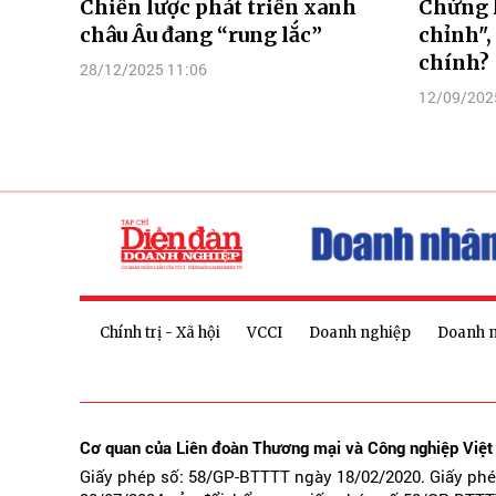
Chiến lược phát triển xanh
Chứng 
châu Âu đang “rung lắc”
chỉnh",
chính?
28/12/2025 11:06
12/09/202
Chính trị - Xã hội
VCCI
Doanh nghiệp
Doanh 
Cơ quan của Liên đoàn Thương mại và Công nghiệp Việ
Giấy phép số: 58/GP-BTTTT ngày 18/02/2020. Giấy ph