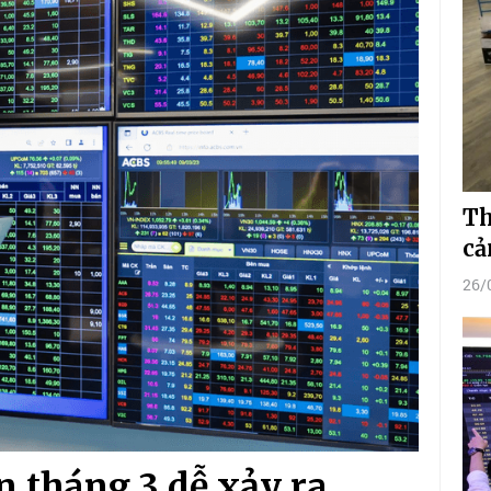
Th
cả
26/
 tháng 3 dễ xảy ra