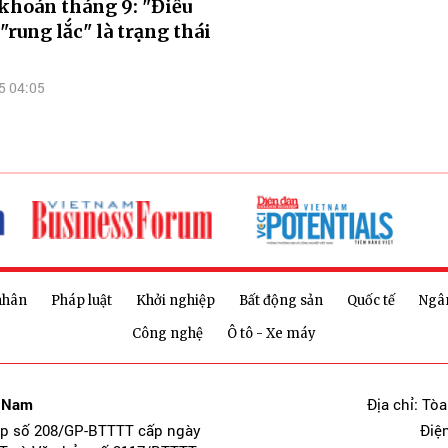
khoán tháng 9: "Điều
 "rung lắc" là trạng thái
5 04:05
nhân
Pháp luật
Khởi nghiệp
Bất động sản
Quốc tế
Ngâ
Công nghệ
Ô tô - Xe máy
t Nam
Địa chỉ: Tò
ép số 208/GP-BTTTT cấp ngày
Điệ