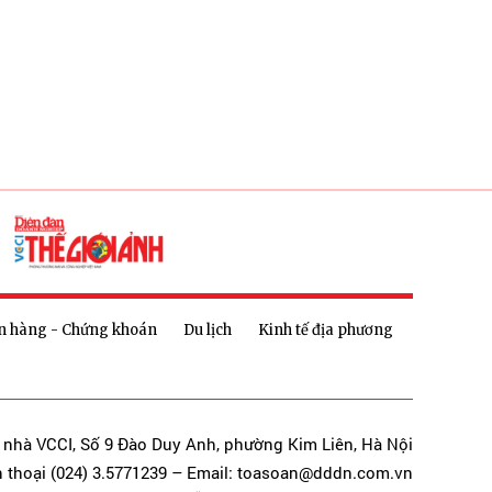
n hàng - Chứng khoán
Du lịch
Kinh tế địa phương
a nhà VCCI, Số 9 Đào Duy Anh, phường Kim Liên, Hà Nội
n thoại (024) 3.5771239 – Email: toasoan@dddn.com.vn