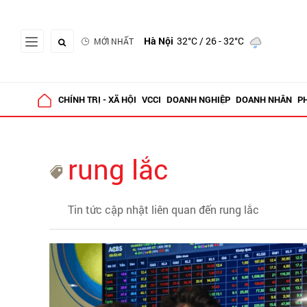
Hà Nội
32°C
/ 26 - 32°C
MỚI NHẤT
CHÍNH TRỊ - XÃ HỘI
VCCI
DOANH NGHIỆP
DOANH NHÂN
P
rung lắc
Tin tức cập nhật liên quan đến rung lắc