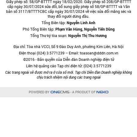
Giấy phép số: 58/GP-BTTTT ngày 18/02/2020. Giấy phép số 208/GP-BTTTT
cấp ngày 30/07/2024 sửa đổi, bổ sung giấy phép số 58/GP-BTTTT và Văn
bản số 3117/BTTTT-CBC cấp ngày 30/07/2024 về việc sửa đổi măng séc và
thay đổi người đứng đầu.
Tổng Biên tập:
Nguyễn Linh Anh
Phó Tổng Biên tập:
Phạm Văn Hùng, Nguyễn Tiến Dũng
Tổng Thư ký tòa soạn:
Nguyễn Thị Thu Hương
Địa chỉ: Tòa nhà VCCI, Số 9 Đào Duy Anh, phường Kim Liên, Hà Nội
Điện thoại (024) 3.5771239 – Email: toasoan@dddn.com.vn
©2016 - Bản quyền của Diễn đàn Doanh nghiệp điện tử
Liên hệ quảng cáo Tạp chí điện tử: (024) 3.5771239
Các trang ngoài sẽ được mở ra ở cửa sổ mới. Tạp chí Diễn đàn Doanh nghiệp không
chịu trách nhiệm nội dung các trang ngoài
POWERED BY
- A PRODUCT OF
ONE
CMS
NEKO