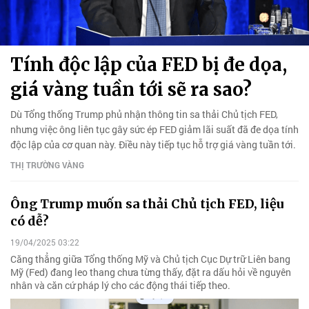
Tính độc lập của FED bị đe dọa,
giá vàng tuần tới sẽ ra sao?
Dù Tổng thống Trump phủ nhận thông tin sa thải Chủ tịch FED,
nhưng việc ông liên tục gây sức ép FED giảm lãi suất đã đe dọa tính
độc lập của cơ quan này. Điều này tiếp tục hỗ trợ giá vàng tuần tới.
THỊ TRƯỜNG VÀNG
Ông Trump muốn sa thải Chủ tịch FED, liệu
có dễ?
19/04/2025 03:22
Căng thẳng giữa Tổng thống Mỹ và Chủ tịch Cục Dự trữ Liên bang
Mỹ (Fed) đang leo thang chưa từng thấy, đặt ra dấu hỏi về nguyên
nhân và căn cứ pháp lý cho các động thái tiếp theo.