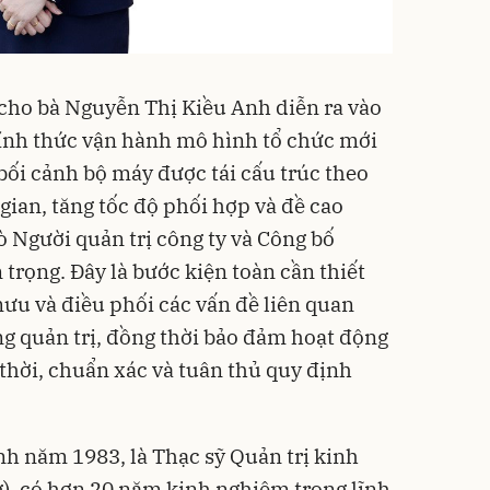
 cho bà Nguyễn Thị Kiều Anh diễn ra vào
h thức vận hành mô hình tổ chức mới
bối cảnh bộ máy được tái cấu trúc theo
gian, tăng tốc độ phối hợp và đề cao
rò Người quản trị công ty và Công bố
 trọng. Đây là bước kiện toàn cần thiết
u và điều phối các vấn đề liên quan
ng quản trị, đồng thời bảo đảm hoạt động
 thời, chuẩn xác và tuân thủ quy định
h năm 1983, là Thạc sỹ Quản trị kinh
), có hơn 20 năm kinh nghiệm trong lĩnh