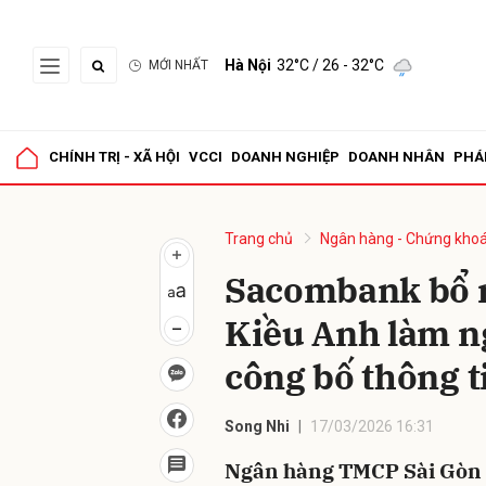
Hà Nội
32°C
/ 26 - 32°C
MỚI NHẤT
Gửi 
CHÍNH TRỊ - XÃ HỘI
VCCI
DOANH NGHIỆP
DOANH NHÂN
PHÁ
Trang chủ
Ngân hàng - Chứng kho
Sacombank bổ 
Kiều Anh làm ng
công bố thông t
Song Nhi
17/03/2026 16:31
Ngân hàng TMCP Sài Gòn