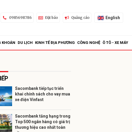
English
0985698786
Đặt báo
Quảng cáo
G KHOÁN
DU LỊCH
KINH TẾ ĐỊA PHƯƠNG
CÔNG NGHỆ
Ô TÔ - XE MÁY
IẾP
Sacombank tiếp tục triển
khai chính sách cho vay mua
ửi
xe điện Vinfast
Sacombank tăng hạng trong
Top 500 ngân hàng có giá trị
thương hiệu cao nhất toàn