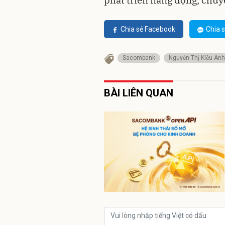
phát triển năng động, chuyê
Chia sẻ Facebook
Chia s
Sacombank
Nguyễn Thị Kiều Anh
BÀI LIÊN QUAN