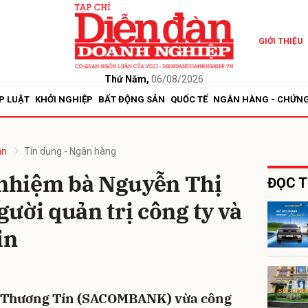
GIỚI THIỆU
bình luận
Thứ Năm,
06/08/2026
P LUẬT
KHỞI NGHIỆP
BẤT ĐỘNG SẢN
QUỐC TẾ
NGÂN HÀNG - CHỨN
án
Tín dụng - Ngân hàng
nhiệm bà Nguyễn Thị
ĐỌC T
ười quản trị công ty và
Hủy
G
in
 Thương Tín (SACOMBANK) vừa công