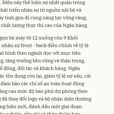
i. Điều này thể hiện sự nhất quán trong
phát triển nhân sự từ nguồn nội bộ và
 tinh gọn đi cùng năng lực vững vàng,
 chất lượng thực thi cao của Ngân hàng.
ọn bộ máy từ 12 xuống còn 9 Khối
 nhân sự front - back điều chỉnh về tỷ lệ
mô hình theo ngành dọc với mục tiêu
g, tăng trưởng bền vững và thận trọng,
cổ đông, đối tác và khách hàng. Ngân
c tồn đọng còn lại, giảm tỷ lệ nợ xấu, cải
, đảm bảo các chỉ số an toàn hoạt động
nâng cao mức độ bao phủ dự phòng theo
đã thay đổi logo và bộ nhận diện thương
ơng hiệu mới, đánh dấu một giai đoạn