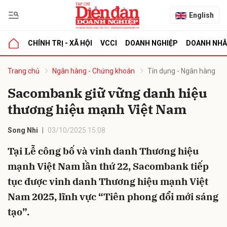
English
CHÍNH TRỊ - XÃ HỘI
VCCI
DOANH NGHIỆP
DOANH NH
bình luận
Trang chủ
Ngân hàng - Chứng khoán
Tín dụng - Ngân hàng
Sacombank giữ vững danh hiệu
thương hiệu mạnh Việt Nam
Song Nhi
03/10/2025 15:08
Tại Lễ công bố và vinh danh Thương hiệu
mạnh Việt Nam lần thứ 22, Sacombank tiếp
Hủy
G
tục được vinh danh Thương hiệu mạnh Việt
Nam 2025, lĩnh vực “Tiên phong đổi mới sáng
tạo”.