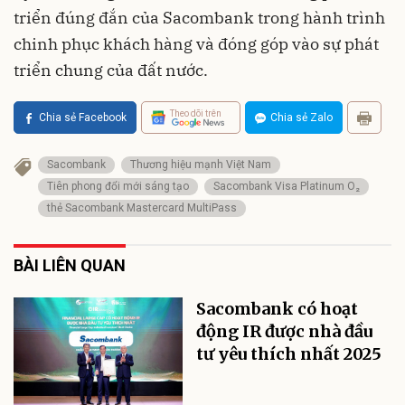
triển đúng đắn của Sacombank trong hành trình
chinh phục khách hàng và đóng góp vào sự phát
triển chung của đất nước.
Theo dõi trên
Chia sẻ Facebook
Chia sẻ Zalo
Sacombank
Thương hiệu mạnh Việt Nam
Tiên phong đổi mới sáng tạo
Sacombank Visa Platinum O₂
thẻ Sacombank Mastercard MultiPass
BÀI LIÊN QUAN
Sacombank có hoạt
động IR được nhà đầu
tư yêu thích nhất 2025