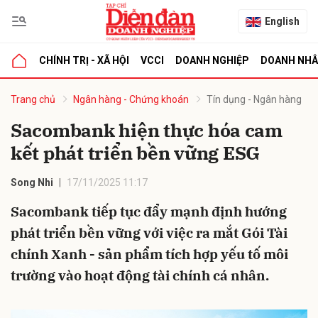
English
CHÍNH TRỊ - XÃ HỘI
VCCI
DOANH NGHIỆP
DOANH NH
bình luận
Trang chủ
Ngân hàng - Chứng khoán
Tín dụng - Ngân hàng
Sacombank hiện thực hóa cam
kết phát triển bền vững ESG
Song Nhi
17/11/2025 11:17
Sacombank tiếp tục đẩy mạnh định hướng
phát triển bền vững với việc ra mắt Gói Tài
Hủy
G
chính Xanh - sản phẩm tích hợp yếu tố môi
trường vào hoạt động tài chính cá nhân.