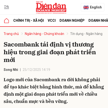
English
CHÍNH TRỊ - XÃ HỘI
VCCI
DOANH NGHIỆP
DOANH NH
bình luận
Trang chủ
Ngân hàng - Chứng khoán
Tín dụng - Ngân hàng
Sacombank tái định vị thương
hiệu trong giai đoạn phát triển
mới
Song Nhi
25/12/2025 14:19
Logo mới của Sacombank ra đời không phải
Hủy
G
để tạo khác biệt bằng hình thức, mà để khẳng
định một giai đoạn phát triển mới về chiều
sâu, chuẩn mực và bền vững.