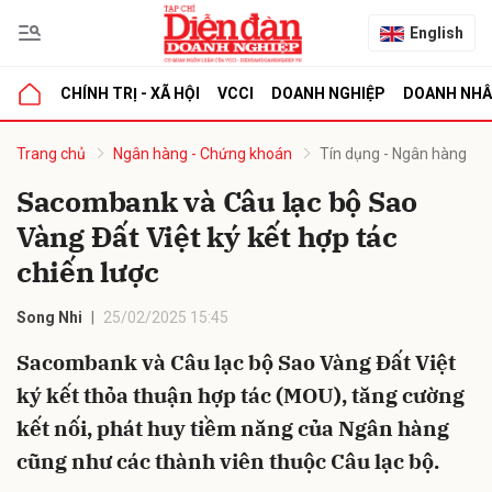
English
CHÍNH TRỊ - XÃ HỘI
VCCI
DOANH NGHIỆP
DOANH NH
bình luận
Trang chủ
Ngân hàng - Chứng khoán
Tín dụng - Ngân hàng
Sacombank và Câu lạc bộ Sao
Vàng Đất Việt ký kết hợp tác
chiến lược
Song Nhi
25/02/2025 15:45
Sacombank và Câu lạc bộ Sao Vàng Đất Việt
Hủy
G
ký kết thỏa thuận hợp tác (MOU), tăng cường
kết nối, phát huy tiềm năng của Ngân hàng
cũng như các thành viên thuộc Câu lạc bộ.