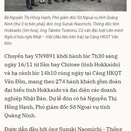
Bà Nguyễn Thị Hồng Hạnh, Phó giám đốc Sở Ngoại vụ tỉnh Quảng
Ninh (thứ 3 từ bên phải) đón ông Suzuki Naomichi, Thống đốc tỉnh
Hokkaido (ôm hoa), ông Takebe Tsutomu, Cố vấn đặc biệt Liên minh
Nghị sĩ hữu nghị Nhật – Việt (đầu tiên bên trái) tại Cảng HKQT Vân
Đồn.
Chuyến bay VN9891 khởi hành lúc 7h30 sáng
ngày 16/11 từ Sân bay Chitose (tỉnh Hokkaido)
và hạ cánh lúc 14h10 cùng ngày tại Cảng HKQT
Vân Đồn, mang theo 274 hành khách gồm đoàn
đại biểu tỉnh Hokkaido và đại diện các doanh
nghiệp Nhật Bản. Dự lễ đón có bà Nguyễn Thị
Hồng Hạnh, Phó giám đốc Sở Ngoại vụ tỉnh
Quảng Ninh.
Được dẫn đầu bởi ông Suzuki Naomichi - Thống