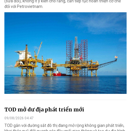
(sửa đổi), không ít ý kiến cho rằng, cần tiếp tục hoàn thiện cơ chế
đối với Petrovietnam.
TOD mở dư địa phát triển mới
09/08/2026 04:47
TOD gắn với đường sắt đô thị đang mở rộng không gian phát triển,
khai thác quỹ đất quanh các đầu mối giao thông và tạo dư địa hình