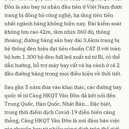
Đồn là sân bay tư nhân đầu tiên ở Việt Nam được
trang bị đồng bộ công nghệ, hạ tầng tiên tiến
nhất ngành hàng không hiện nay. Đài kiểm soát
không lưu cao 42m, tầm nhìn 360 độ, thông
thoáng; đường băng sân bay dài 3,6km trang bị
hệ thống đèn hiệu đạt tiêu chuẩn CAT II với toàn
bộ hơn 1.300 bộ đèn full led xuất xứ từ Bỉ, có thể
dẫn hướng, hỗ trợ máy bay cất và hạ cánh ở cả 2
đầu đường băng trong mọi điều kiện về thời tiết.
Sau gần 5 năm đưa vào khai thác, các đường bay
quốc tế từ Cảng HKQT Vân Đồn đã kết nối đến
Trung Quốc, Hàn Quốc, Nhật Bản… Đặc biệt,
trong thời điểm dịch Covid-19 diễn biến căng
thẳng, Cảng HKQT Vân Đồn là nơi đảm bảo việc
các chuyến bay từ nhiều vùng dịch trên thế giới