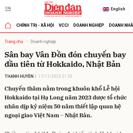
English
CHÍNH TRỊ - XÃ HỘI
VCCI
DOANH NGHIỆP
DOANH NH
bình luận
Trang chủ
Doanh nghiệp
Sân bay Vân Đồn đón chuyến bay
đầu tiên từ Hokkaido, Nhật Bản
THANH HUYỀN
17/11/2023 21:30
Chuyến thăm nằm trong khuôn khổ Lễ hội
Hokkaido tại Hạ Long năm 2023 được tổ chức
Hủy
G
nhân dịp kỷ niệm 50 năm thiết lập quan hệ
ngoại giao Việt Nam – Nhật Bản.