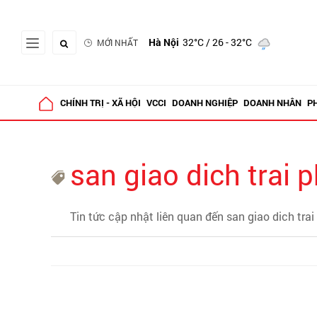
Hà Nội
32°C
/ 26 - 32°C
MỚI NHẤT
CHÍNH TRỊ - XÃ HỘI
VCCI
DOANH NGHIỆP
DOANH NHÂN
P
san giao dich trai 
Tin tức cập nhật liên quan đến san giao dich trai