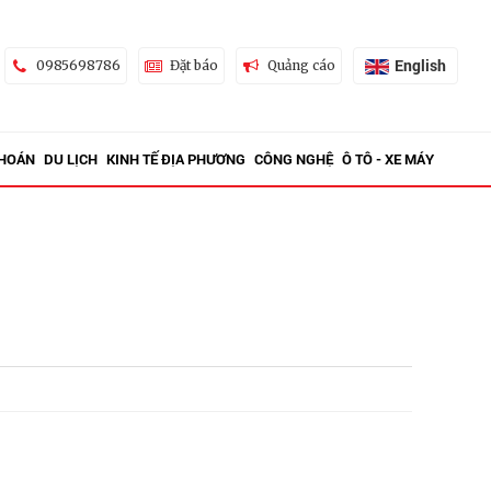
English
0985698786
Đặt báo
Quảng cáo
KHOÁN
DU LỊCH
KINH TẾ ĐỊA PHƯƠNG
CÔNG NGHỆ
Ô TÔ - XE MÁY