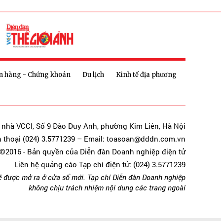
n hàng - Chứng khoán
Du lịch
Kinh tế địa phương
a nhà VCCI, Số 9 Đào Duy Anh, phường Kim Liên, Hà Nội
n thoại (024) 3.5771239 – Email: toasoan@dddn.com.vn
©2016 - Bản quyền của Diễn đàn Doanh nghiệp điện tử
Liên hệ quảng cáo Tạp chí điện tử: (024) 3.5771239
ẽ được mở ra ở cửa sổ mới. Tạp chí Diễn đàn Doanh nghiệp
không chịu trách nhiệm nội dung các trang ngoài