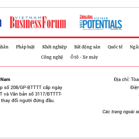
nhân
Pháp luật
Khởi nghiệp
Bất động sản
Quốc tế
Ngâ
Công nghệ
Ô tô - Xe máy
t Nam
Địa chỉ: Tò
ép số 208/GP-BTTTT cấp ngày
Điệ
T và Văn bản số 3117/BTTTT-
 thay đổi người đứng đầu.
Các trang ngoài s