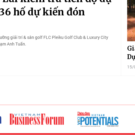
 36 hố dự kiến đón
ưỡng giải trí & sân golf FLC Pleiku Golf Club & Luxury City
Phạm Anh Tuấn.
Gi
Dự
15/