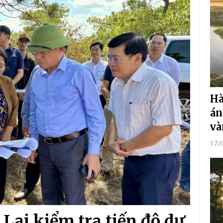
Hà
án
và
17/
Lai kiểm tra tiến độ dự