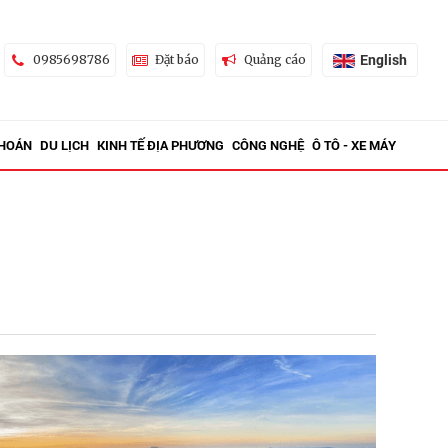
English
0985698786
Đặt báo
Quảng cáo
KHOÁN
DU LỊCH
KINH TẾ ĐỊA PHƯƠNG
CÔNG NGHỆ
Ô TÔ - XE MÁY