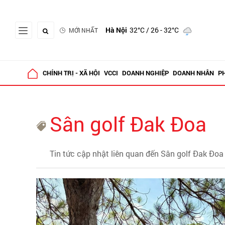
Hà Nội
32°C
/ 26 - 32°C
MỚI NHẤT
CHÍNH TRỊ - XÃ HỘI
VCCI
DOANH NGHIỆP
DOANH NHÂN
P
Sân golf Đak Đoa
Tin tức cập nhật liên quan đến Sân golf Đak Đoa