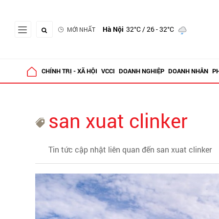
Hà Nội
32°C
/ 26 - 32°C
MỚI NHẤT
CHÍNH TRỊ - XÃ HỘI
VCCI
DOANH NGHIỆP
DOANH NHÂN
P
san xuat clinker
Tin tức cập nhật liên quan đến san xuat clinker