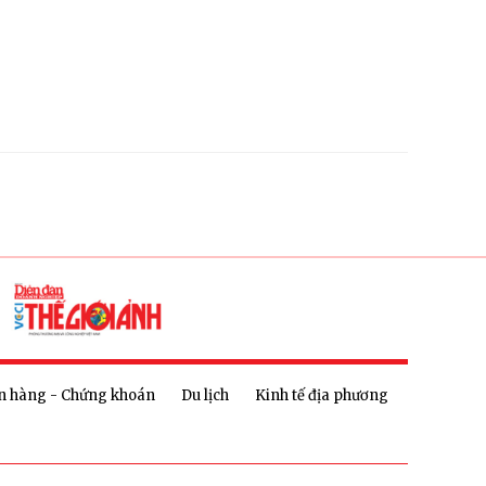
n hàng - Chứng khoán
Du lịch
Kinh tế địa phương