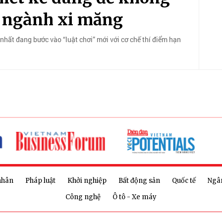
a ngành xi măng
 nhất đang bước vào “luật chơi” mới với cơ chế thí điểm hạn
nhân
Pháp luật
Khởi nghiệp
Bất động sản
Quốc tế
Ngâ
Công nghệ
Ô tô - Xe máy