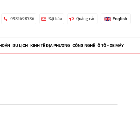
English
0985698786
Đặt báo
Quảng cáo
KHOÁN
DU LỊCH
KINH TẾ ĐỊA PHƯƠNG
CÔNG NGHỆ
Ô TÔ - XE MÁY