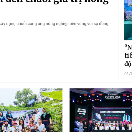
 xây dựng chuỗi cung ứng nông nghiệp bền vững với sự đồng
“N
ti
độ
01/