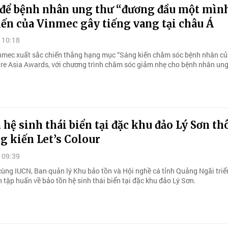
để bệnh nhân ung thư “đương đầu một mình
ến của Vinmec gây tiếng vang tại châu Á
 10:18
inmec xuất sắc chiến thắng hạng mục “Sáng kiến chăm sóc bệnh nhân c
are Asia Awards, với chương trình chăm sóc giảm nhẹ cho bệnh nhân ung
 hệ sinh thái biển tại đặc khu đảo Lý Sơn t
g kiến Let’s Colour
 09:39
ùng IUCN, Ban quản lý Khu bảo tồn và Hội nghề cá tỉnh Quảng Ngãi triể
 tập huấn về bảo tồn hệ sinh thái biển tại đặc khu đảo Lý Sơn.