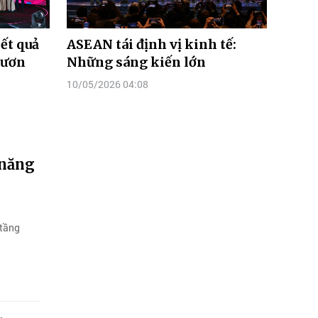
ết quả
ASEAN tái định vị kinh tế:
vươn
Những sáng kiến lớn
10/05/2026 04:08
 năng
 tầng