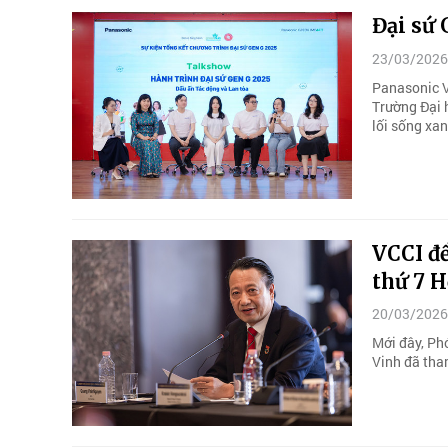
Đại sứ 
23/03/2026
Panasonic V
Trường Đại 
lối sống xan
VCCI đề
thứ 7 
20/03/2026
Mới đây, Ph
Vinh đã tha