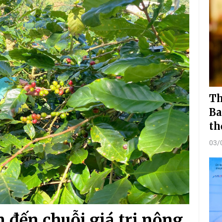
Th
Ba
th
03/
 đến chuỗi giá trị nông