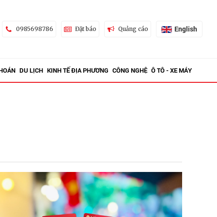
English
0985698786
Đặt báo
Quảng cáo
KHOÁN
DU LỊCH
KINH TẾ ĐỊA PHƯƠNG
CÔNG NGHỆ
Ô TÔ - XE MÁY