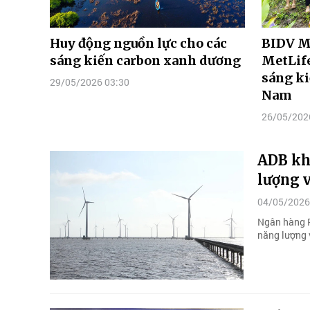
Huy động nguồn lực cho các
BIDV M
sáng kiến carbon xanh dương
MetLife
sáng ki
29/05/2026 03:30
Nam
26/05/202
ADB khở
lượng 
04/05/2026
Ngân hàng Ph
năng lượng 