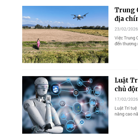
Trung 
địa chí
23/02/2026
Việc Trung 
đến thương 
Luật Tr
chủ độ
17/02/2026
Luật Trí tuệ
nâng cao nă