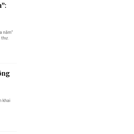
”:
ủa năm”
 thư.
hông
n khai