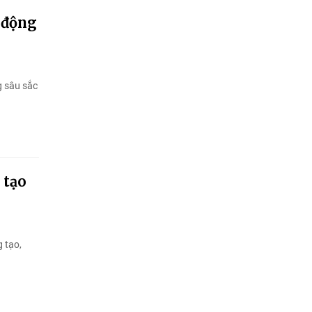
 động
g sâu sắc
 tạo
 tạo,