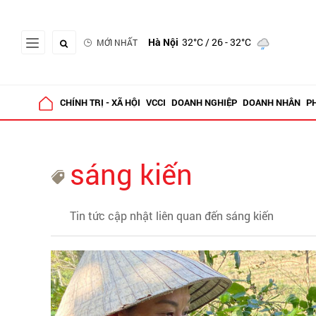
Hà Nội
32°C
/ 26 - 32°C
MỚI NHẤT
CHÍNH TRỊ - XÃ HỘI
VCCI
DOANH NGHIỆP
DOANH NHÂN
P
sáng kiến
Tin tức cập nhật liên quan đến sáng kiến