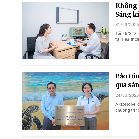
Không 
Sáng ki
31/03/2026
Tối 26/3, V
tại Healthc
Bảo tồn
qua sán
24/03/2026
AkzoNobel c
chương trình