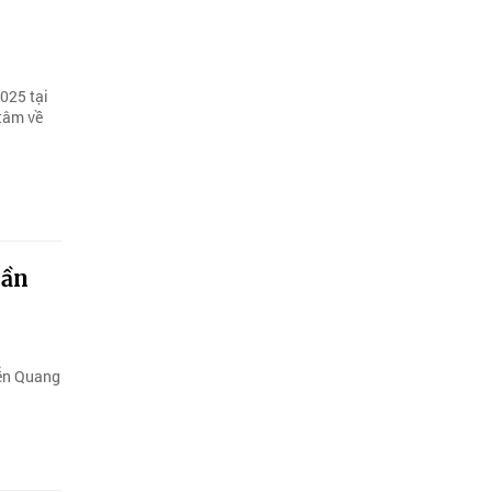
025 tại
tâm về
lần
yễn Quang