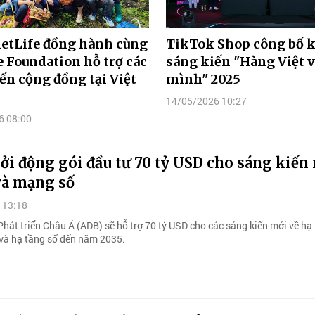
etLife đồng hành cùng
TikTok Shop công bố k
 Foundation hỗ trợ các
sáng kiến "Hàng Việt 
ến cộng đồng tại Việt
mình" 2025
14/05/2026 10:27
6 08:00
i động gói đầu tư 70 tỷ USD cho sáng kiến
và mạng số
 13:18
át triển Châu Á (ADB) sẽ hỗ trợ 70 tỷ USD cho các sáng kiến mới về hạ
và hạ tầng số đến năm 2035.