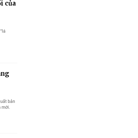
ối của
“lá
ang
xuất bản
n mới.