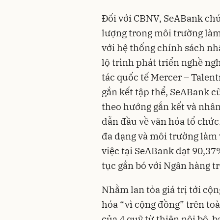
Đối với CBNV, SeABank chú 
lượng trong môi trường làm
với hệ thống chính sách nh
lộ trình phát triển nghề n
tác quốc tế Mercer – Talent
gắn kết tập thể, SeABank c
theo hướng gắn kết và nhân
dẫn đầu về văn hóa tổ chức.
đa dạng và môi trường làm v
việc tại SeABank đạt 90,37
tục gắn bó với Ngân hàng tr
Nhằm lan tỏa giá trị tới cộ
hóa “vì cộng đồng” trên to
của 4 quỹ từ thiện nội bộ,