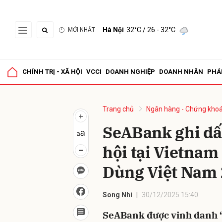
Hà Nội
32°C
/ 26 - 32°C
MỚI NHẤT
Gửi 
CHÍNH TRỊ - XÃ HỘI
VCCI
DOANH NGHIỆP
DOANH NHÂN
PHÁ
Trang chủ
Ngân hàng - Chứng kho
SeABank ghi dấ
hội tại Vietna
Dùng Việt Nam
Song Nhi
30/12/2025 15:40
SeABank được vinh danh “N