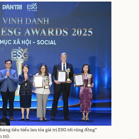
ng tiêu biểu lan tỏa giá trị ESG tới cộng đồng”
trí).