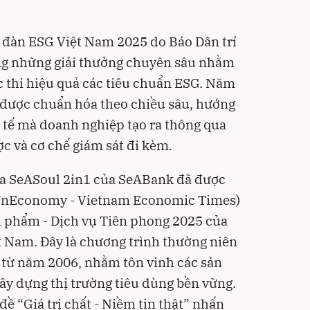
đàn ESG Việt Nam 2025 do Báo Dân trí
ong những giải thưởng chuyên sâu nhằm
 thi hiệu quả các tiêu chuẩn ESG. Năm
i được chuẩn hóa theo chiều sâu, hướng
 tế mà doanh nghiệp tạo ra thông qua
ợc và cơ chế giám sát đi kèm.
sa SeASoul 2in1 của SeABank đã được
(VnEconomy - Vietnam Economic Times)
n phẩm - Dịch vụ Tiên phong 2025 của
t Nam. Đây là chương trình thường niên
từ năm 2006, nhằm tôn vinh các sản
ây dựng thị trường tiêu dùng bền vững.
ề “Giá trị chất - Niềm tin thật” nhấn