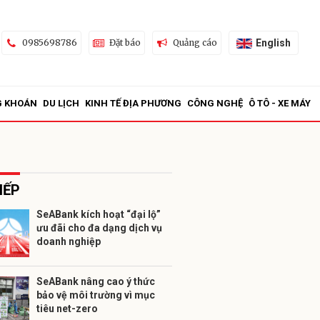
English
0985698786
Đặt báo
Quảng cáo
G KHOÁN
DU LỊCH
KINH TẾ ĐỊA PHƯƠNG
CÔNG NGHỆ
Ô TÔ - XE MÁY
IẾP
SeABank kích hoạt “đại lộ”
ưu đãi cho đa dạng dịch vụ
ửi
doanh nghiệp
SeABank nâng cao ý thức
bảo vệ môi trường vì mục
tiêu net-zero