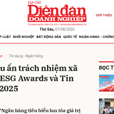
GIỚI THIỆU
bình luận
Thứ Sáu,
07/08/2026
P LUẬT
KHỞI NGHIỆP
BẤT ĐỘNG SẢN
QUỐC TẾ
NGÂN HÀNG - CHỨN
án
Tín dụng - Ngân hàng
u ấn trách nhiệm xã
ĐỌC T
m ESG Awards và Tin
Hủy
G
 2025
gân hàng tiêu biểu lan tỏa giá trị