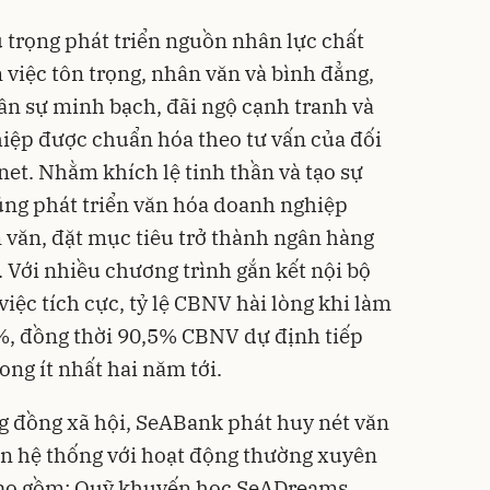
trọng phát triển nguồn nhân lực chất
 việc tôn trọng, nhân văn và bình đẳng,
ân sự minh bạch, đãi ngộ cạnh tranh và
ghiệp được chuẩn hóa theo tư vấn của đối
net. Nhằm khích lệ tinh thần và tạo sự
ũng phát triển văn hóa doanh nghiệp
 văn, đặt mục tiêu trở thành ngân hàng
 Với nhiều chương trình gắn kết nội bộ
iệc tích cực, tỷ lệ CBNV hài lòng khi làm
%, đồng thời 90,5% CBNV dự định tiếp
ong ít nhất hai năm tới.
ng đồng xã hội, SeABank phát huy nét văn
àn hệ thống với hoạt động thường xuyên
 bao gồm: Quỹ khuyến học SeADreams,