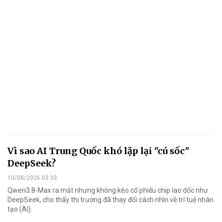
Vì sao AI Trung Quốc khó lặp lại "cú sốc"
DeepSeek?
10/08/2026 03:33
Qwen3.8-Max ra mắt nhưng không kéo cổ phiếu chip lao dốc như
DeepSeek, cho thấy thị trường đã thay đổi cách nhìn về trí tuệ nhân
tạo (AI).