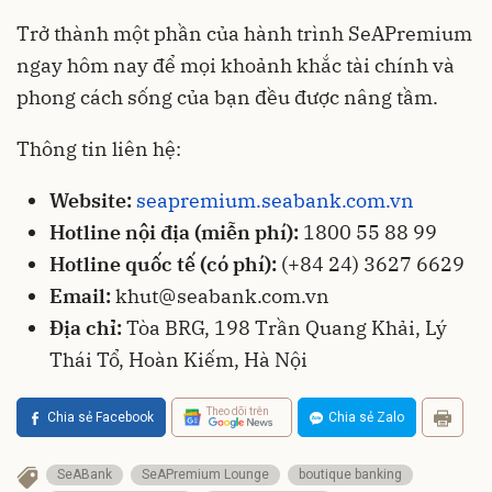
Trở thành một phần của hành trình SeAPremium
ngay hôm nay để mọi khoảnh khắc tài chính và
phong cách sống của bạn đều được nâng tầm.
Thông tin liên hệ:
Website:
seapremium.seabank.com.vn
Hotline nội địa (miễn phí):
1800 55 88 99
Hotline quốc tế (có phí):
(+84 24) 3627 6629
Email:
khut@seabank.com.vn
Địa chỉ:
Tòa BRG, 198 Trần Quang Khải, Lý
Thái Tổ, Hoàn Kiếm, Hà Nội
Theo dõi trên
Chia sẻ Facebook
Chia sẻ Zalo
SeABank
SeAPremium Lounge
boutique banking