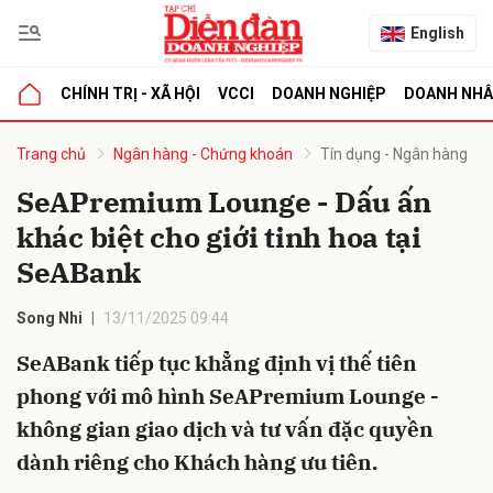
English
CHÍNH TRỊ - XÃ HỘI
VCCI
DOANH NGHIỆP
DOANH NH
bình luận
Trang chủ
Ngân hàng - Chứng khoán
Tín dụng - Ngân hàng
SeAPremium Lounge - Dấu ấn
khác biệt cho giới tinh hoa tại
SeABank
Song Nhi
13/11/2025 09:44
SeABank tiếp tục khẳng định vị thế tiên
Hủy
G
phong với mô hình SeAPremium Lounge -
không gian giao dịch và tư vấn đặc quyền
dành riêng cho Khách hàng ưu tiên.